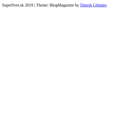
SuperSvet.sk 2019
|
Theme: BlogMagazine by
Dinesh Ghimire
.