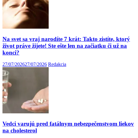
Na svet sa vraj narodíte 7 krát: Takto zistíte, ktorý
život práve žijete! Ste ešte len na začiatku či už na
konci?
27/07/2026
27/07/2026
Redakcia
Vedci varujú pred fatálnym nebezpečenstvom liekov
na cholesterol