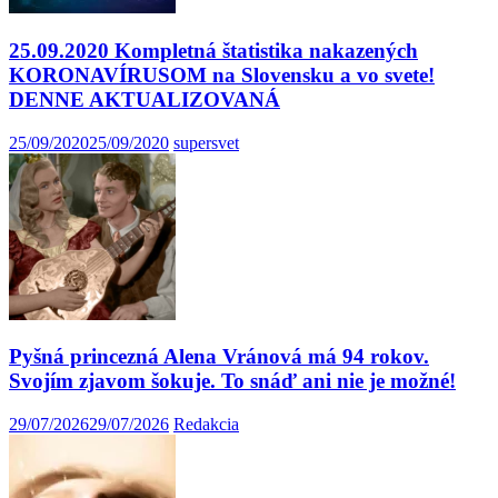
25.09.2020 Kompletná štatistika nakazených
KORONAVÍRUSOM na Slovensku a vo svete!
DENNE AKTUALIZOVANÁ
25/09/2020
25/09/2020
supersvet
Pyšná princezná Alena Vránová má 94 rokov.
Svojím zjavom šokuje. To snáď ani nie je možné!
29/07/2026
29/07/2026
Redakcia