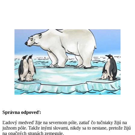
Správna odpoveď:
Ľadový medveď žije na severnom póle, zatiaľ čo tučniaky žijú na
južnom póle. Takže inými slovami, nikdy sa to nestane, pretože žijú
na opačných stranách zemegule.