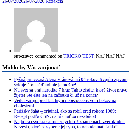
26/07/2026
26/07/2026
Redakcia
supersvet
commented on
TRICKO TEST
: NAJ NAJ NAJ
Mohlo by Vás zaujímať
Pyšná princezná Alena Vránová má 94 rokov. Svojím zjavom
šokuje. To snáď ani nie je možné!
Na svet sa vraj narodíte 7 krát: Takto zistíte, ktorý život práve
žijete! Ste ešte len na začiatku či už na konci?
Vedci varujú pred fatálnym nebezpečenstvom liekov na
cholesterol
Parížsky šalát – originál, ako sa robil pred rokom 1989:
Recept podľa ČSN, na tú chuť sa nezabúda!
Najhoršia svokra sa rodí v týchto 3 znameniach zverokruhu:
Nevesta, ktorá si vyberie jej syna, to nebude mať ľahké!