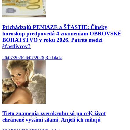
Prichádzajú PENIAZE a ŠŤASTIE: Čínsky
horoskop predpovedá 4 znameniam OBROVSKÉ
BOHATSTVO v roku 2026. Patríte medzi
šťastlivcov?
26/07/2026
26/07/2026
Redakcia
Tieto znamenia zverokruhu sú po celý život
chránené vyššími silami. Anjeli ich milujú