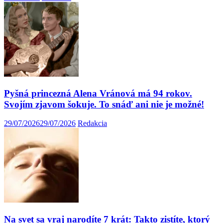
Pyšná princezná Alena Vránová má 94 rokov.
Svojím zjavom šokuje. To snáď ani nie je možné!
29/07/2026
29/07/2026
Redakcia
Na svet sa vraj narodíte 7 krát: Takto zistíte, ktorý