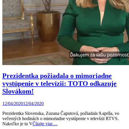
Prezidentka požiadala o mimoriadne
vystúpenie v televízii: TOTO odkazuje
Slovákom!
12/04/2020
12/04/2020
Prezidentka Slovenska, Zuzana Čaputová, požiadala 9.apríla, vo
večerných hodinách o mimoriadne vystúpenie v televízii RTVS.
Nakoľko je tu V
Čítajte viac…