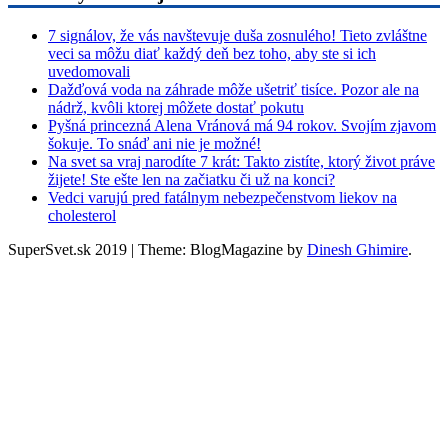
7 signálov, že vás navštevuje duša zosnulého! Tieto zvláštne
veci sa môžu diať každý deň bez toho, aby ste si ich
uvedomovali
Dažďová voda na záhrade môže ušetriť tisíce. Pozor ale na
nádrž, kvôli ktorej môžete dostať pokutu
Pyšná princezná Alena Vránová má 94 rokov. Svojím zjavom
šokuje. To snáď ani nie je možné!
Na svet sa vraj narodíte 7 krát: Takto zistíte, ktorý život práve
žijete! Ste ešte len na začiatku či už na konci?
Vedci varujú pred fatálnym nebezpečenstvom liekov na
cholesterol
SuperSvet.sk 2019
|
Theme: BlogMagazine by
Dinesh Ghimire
.