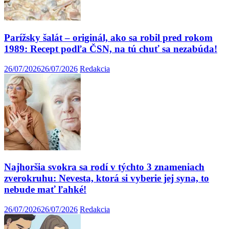
Parížsky šalát – originál, ako sa robil pred rokom
1989: Recept podľa ČSN, na tú chuť sa nezabúda!
26/07/2026
26/07/2026
Redakcia
Najhoršia svokra sa rodí v týchto 3 znameniach
zverokruhu: Nevesta, ktorá si vyberie jej syna, to
nebude mať ľahké!
26/07/2026
26/07/2026
Redakcia