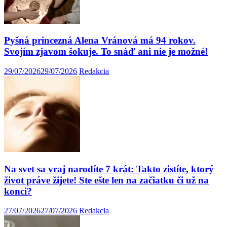
Pyšná princezná Alena Vránová má 94 rokov.
Svojím zjavom šokuje. To snáď ani nie je možné!
29/07/2026
29/07/2026
Redakcia
Na svet sa vraj narodíte 7 krát: Takto zistíte, ktorý
život práve žijete! Ste ešte len na začiatku či už na
konci?
27/07/2026
27/07/2026
Redakcia