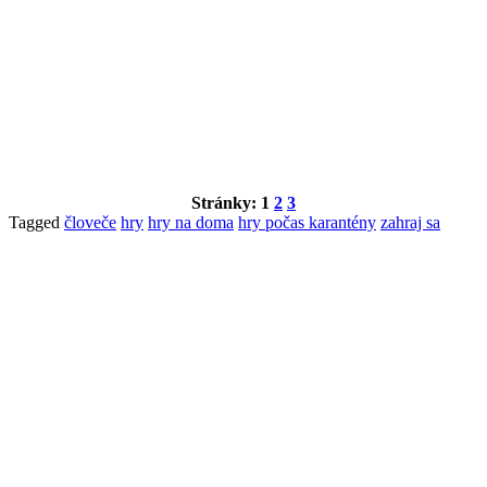
Stránky:
1
2
3
Tagged
človeče
hry
hry na doma
hry počas karantény
zahraj sa