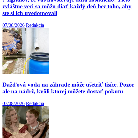
zvláštne veci sa môžu diať každý deň bez toho, aby
ste si ich uvedomovali
07/08/2026
Redakcia
Dažďová voda na záhrade môže ušetriť tisíce. Pozor
ale na nádrž, kvôli ktorej môžete dostať pokutu
07/08/2026
Redakcia