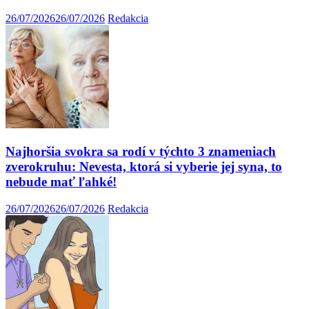
26/07/2026
26/07/2026
Redakcia
Najhoršia svokra sa rodí v týchto 3 znameniach
zverokruhu: Nevesta, ktorá si vyberie jej syna, to
nebude mať ľahké!
26/07/2026
26/07/2026
Redakcia