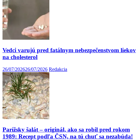
Vedci varujú pred fatálnym nebezpečenstvom liekov
na cholesterol
26/07/2026
26/07/2026
Redakcia
Parížsky šalát – originál, ako sa robil pred rokom
1989: Recept podľa ČSN, na tú chuť sa nezabúda!