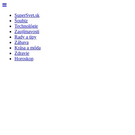
Skip
Menu
to
SuperSvet.sk
content
Šoubiz
Technológie
Zaujímavosti
Rady a tipy
Zábava
Krása a móda
Zdravie
Horoskop