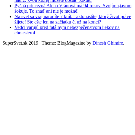
nádrž, kvôli ktorej môžete dostať pokutu
Pyšná princezná Alena Vránová má 94 rokov. Svojím zjavom
šokuje. To snáď ani nie je možné!
Na svet sa vraj narodíte 7 krát: Takto zistíte, ktorý život práve
žijete! Ste ešte len na začiatku či už na konci?
Vedci varujú pred fatálnym nebezpečenstvom liekov na
cholesterol
SuperSvet.sk 2019
|
Theme: BlogMagazine by
Dinesh Ghimire
.