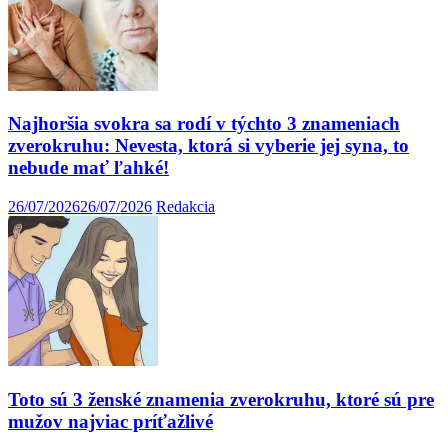
Najhoršia svokra sa rodí v týchto 3 znameniach
zverokruhu: Nevesta, ktorá si vyberie jej syna, to
nebude mať ľahké!
26/07/2026
26/07/2026
Redakcia
Toto sú 3 ženské znamenia zverokruhu, ktoré sú pre
mužov najviac príťažlivé