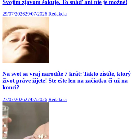
Svojím zjavom šokuje. To snáď ani nie je možné!
29/07/2026
29/07/2026
Redakcia
Na svet sa vraj narodíte 7 krát: Takto zistíte, ktorý
život práve žijete! Ste ešte len na začiatku či už na
konci?
27/07/2026
27/07/2026
Redakcia