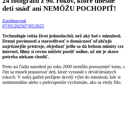
24 fotografií z 90. rokov, ktoré dnešné
deti snáď ani NEMÔŽU POCHOPIŤ!
Zaujímavosti
07/05/2025
07/05/2025
Technológie robia život jednoduchší, než aký bol v minulosti.
Denné povinnosti a starostlivosť o domácnosť uľahčujú
najrôznejšie prístroje, objednať jedlo sa dá behom minúty cez
internet, filmy si rovno môžete pustiť online, už nie je skoro
potreba niekam chodiť.
Preto asi ľudia narodení po roku 2000 nemôžu porozumieť tomu, s
čím sa museli popasovať deti, ktoré vyrastali v deväťdesiatych
rokoch. V našej galérii prežijete skvelý výlet do minulosti, kde si
sentimentálne alebo s prekvapením vychutnáte, ako sa vtedy žilo.