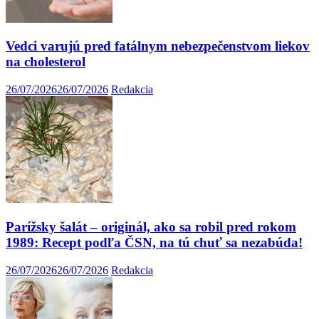
Vedci varujú pred fatálnym nebezpečenstvom liekov
na cholesterol
26/07/2026
26/07/2026
Redakcia
Parížsky šalát – originál, ako sa robil pred rokom
1989: Recept podľa ČSN, na tú chuť sa nezabúda!
26/07/2026
26/07/2026
Redakcia