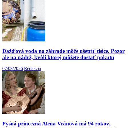
Dažďová voda na záhrade môže ušetriť tisíce. Pozor
ale na nádrž, kvôli ktorej môžete dostať pokutu
07/08/2026
Redakcia
Pyšná princezná Alena Vránová má 94 rokov.