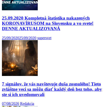
25.09.2020 Kompletná štatistika nakazených
KORONAVÍRUSOM na Slovensku a vo svete!
DENNE AKTUALIZOVANÁ
25/09/2020
25/09/2020
supersvet
7 signálov, že vás navštevuje duša zosnulého! Tieto
zvláštne veci sa môžu diať každý deň bez toho, aby
ste si ich uvedomovali
07/08/2026
Redakcia