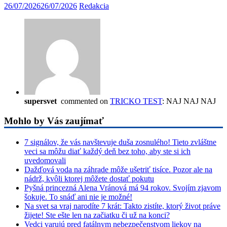
26/07/2026
26/07/2026
Redakcia
supersvet
commented on
TRICKO TEST
: NAJ NAJ NAJ
Mohlo by Vás zaujímať
7 signálov, že vás navštevuje duša zosnulého! Tieto zvláštne
veci sa môžu diať každý deň bez toho, aby ste si ich
uvedomovali
Dažďová voda na záhrade môže ušetriť tisíce. Pozor ale na
nádrž, kvôli ktorej môžete dostať pokutu
Pyšná princezná Alena Vránová má 94 rokov. Svojím zjavom
šokuje. To snáď ani nie je možné!
Na svet sa vraj narodíte 7 krát: Takto zistíte, ktorý život práve
žijete! Ste ešte len na začiatku či už na konci?
Vedci varujú pred fatálnym nebezpečenstvom liekov na