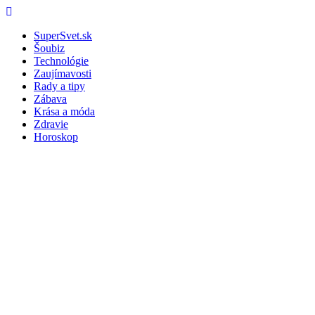
Skip
Menu
to
SuperSvet.sk
content
Šoubiz
Technológie
Zaujímavosti
Rady a tipy
Zábava
Krása a móda
Zdravie
Horoskop