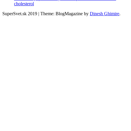
cholesterol
SuperSvet.sk 2019
|
Theme: BlogMagazine by
Dinesh Ghimire
.