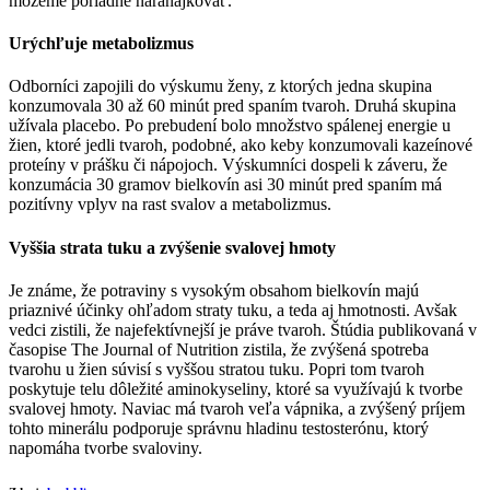
môžeme poriadne naraňajkovať.
Urýchľuje metabolizmus
Odborníci zapojili do výskumu ženy, z ktorých jedna skupina
konzumovala 30 až 60 minút pred spaním tvaroh. Druhá skupina
užívala placebo. Po prebudení bolo množstvo spálenej energie u
žien, ktoré jedli tvaroh, podobné, ako keby konzumovali kazeínové
proteíny v prášku či nápojoch. Výskumníci dospeli k záveru, že
konzumácia 30 gramov bielkovín asi 30 minút pred spaním má
pozitívny vplyv na rast svalov a metabolizmus.
Vyššia strata tuku a zvýšenie svalovej hmoty
Je známe, že potraviny s vysokým obsahom bielkovín majú
priaznivé účinky ohľadom straty tuku, a teda aj hmotnosti. Avšak
vedci zistili, že najefektívnejší je práve tvaroh. Štúdia publikovaná v
časopise The Journal of Nutrition zistila, že zvýšená spotreba
tvarohu u žien súvisí s vyššou stratou tuku. Popri tom tvaroh
poskytuje telu dôležité aminokyseliny, ktoré sa využívajú k tvorbe
svalovej hmoty. Naviac má tvaroh veľa vápnika, a zvýšený príjem
tohto minerálu podporuje správnu hladinu testosterónu, ktorý
napomáha tvorbe svaloviny.