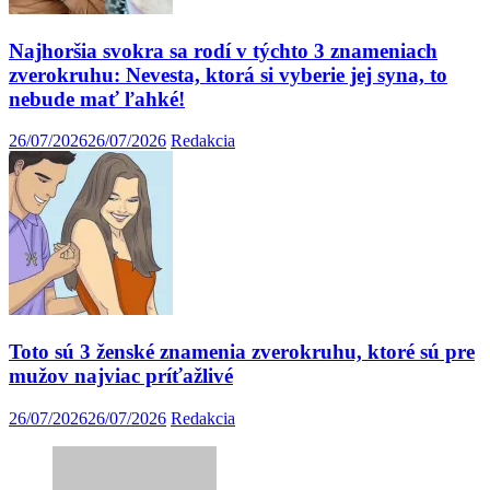
Najhoršia svokra sa rodí v týchto 3 znameniach
zverokruhu: Nevesta, ktorá si vyberie jej syna, to
nebude mať ľahké!
26/07/2026
26/07/2026
Redakcia
Toto sú 3 ženské znamenia zverokruhu, ktoré sú pre
mužov najviac príťažlivé
26/07/2026
26/07/2026
Redakcia