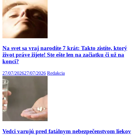
Na svet sa vraj narodíte 7 krát: Takto zistíte, ktorý
život práve žijete! Ste ešte len na začiatku či už na
konci?
27/07/2026
27/07/2026
Redakcia
Vedci varujú pred fatálnym nebezpečenstvom liekov