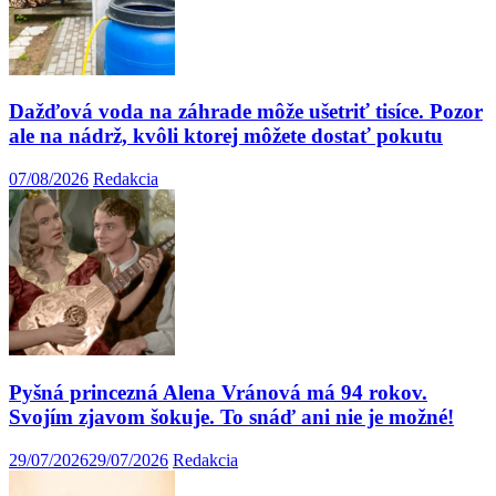
Dažďová voda na záhrade môže ušetriť tisíce. Pozor
ale na nádrž, kvôli ktorej môžete dostať pokutu
07/08/2026
Redakcia
Pyšná princezná Alena Vránová má 94 rokov.
Svojím zjavom šokuje. To snáď ani nie je možné!
29/07/2026
29/07/2026
Redakcia