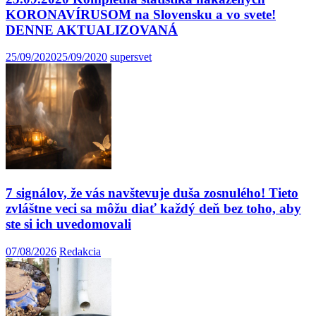
KORONAVÍRUSOM na Slovensku a vo svete!
DENNE AKTUALIZOVANÁ
25/09/2020
25/09/2020
supersvet
7 signálov, že vás navštevuje duša zosnulého! Tieto
zvláštne veci sa môžu diať každý deň bez toho, aby
ste si ich uvedomovali
07/08/2026
Redakcia