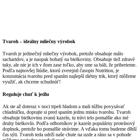
Tvaroh – ideálny mliečny výrobok
Tvaroh je jedinečný mliečny výrobok, pretože obsahuje málo
sacharidov, a je naopak bohatý na bielkoviny. Obsahuje tiež zdravé
tuky, ale nie je ich v ňom zase toľko, aby sme sa báli, že priberieme.
Podľa najnovšej štúdie, ktorú zverejnil časopis Nutrition, je
konzumácia tvarohu pred spaním najlepší diétny trik, ktorý môžeme
využiť, ak chceme schudnúť!
Reguluje chuť k jedlu
Ak ste až doteraz v noci trpeli hladom a mali túžbu povysávať
chladničku, doprajte si pred spaním jednu misku tvarohu. Tvaroh
obsahuje bielkovinu zvanú kazeín, tu trávi telo pomalšie ako iné
druhy bielkovín. Podľa odborníkov je kazeín populárny proteínový
doplnok, pretože ho pomalšie strávime. A vďaka tomu budeme dlhší
čas sýti. Tvaroh teda udrží naše chute na uzde a ráno sa v pohode