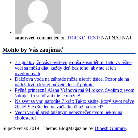
supersvet
commented on
TRICKO TEST
: NAJ NAJ NAJ
Mohlo by Vás zaujímať
7 signálov, že vás navštevuje duša zosnulého! Tieto zvláštne
veci sa môžu diať každý deň bez toho, aby ste si ich
uvedomovali
Dažďová voda na záhrade môže ušetriť tisíce. Pozor ale na
nádrž, kvôli ktorej môžete dostať pokutu
Pyšná princezná Alena Vránová má 94 rokov. Svojím zjavom
šokuje. To snáď ani nie je možné!
Na svet sa vraj narodíte 7 krát: Takto zistíte, ktorý život práve
žijete! Ste ešte len na začiatku či už na konci?
Vedci varujú pred fatálnym nebezpečenstvom liekov na
cholesterol
SuperSvet.sk 2019
|
Theme: BlogMagazine by
Dinesh Ghimire
.