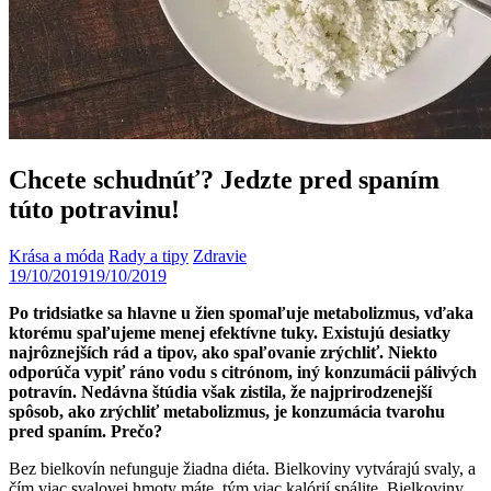
Chcete schudnúť? Jedzte pred spaním
túto potravinu!
Krása a móda
Rady a tipy
Zdravie
19/10/2019
19/10/2019
Po tridsiatke sa hlavne u žien spomaľuje metabolizmus, vďaka
ktorému spaľujeme menej efektívne tuky. Existujú desiatky
najrôznejších rád a tipov, ako spaľovanie zrýchliť. Niekto
odporúča vypiť ráno vodu s citrónom, iný konzumácii pálivých
potravín. Nedávna štúdia však zistila, že najprirodzenejší
spôsob, ako zrýchliť metabolizmus, je konzumácia tvarohu
pred spaním. Prečo?
Bez bielkovín nefunguje žiadna diéta. Bielkoviny vytvárajú svaly, a
čím viac svalovej hmoty máte, tým viac kalórií spálite. Bielkoviny