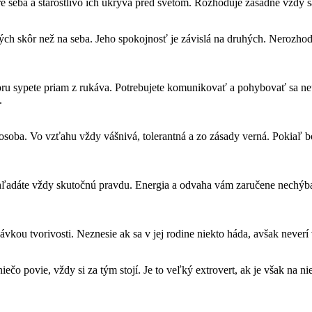
e seba a starostlivo ich ukrýva pred svetom. Rozhoduje zásadne vždy sa
atných skôr než na seba. Jeho spokojnosť je závislá na druhých. Nerozh
oru sypete priam z rukáva. Potrebujete komunikovať a pohybovať sa n
.
osoba. Vo vzťahu vždy vášnivá, tolerantná a zo zásady verná. Pokia
hľadáte vždy skutočnú pravdu. Energia a odvaha vám zaručene nechýba,
vkou tvorivosti. Neznesie ak sa v jej rodine niekto háda, avšak neverí 
 povie, vždy si za tým stojí. Je to veľký extrovert, ak je však na niečo