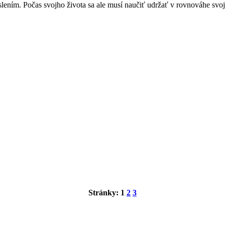
ím. Počas svojho života sa ale musí naučiť udržať v rovnováhe svoju s
Stránky:
1
2
3