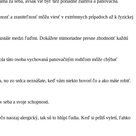
ma za seba, avšak vie byť tiež poriadne žiarlivá a panovačná.
odnosť a zraniteľnosť môžu viesť v extrémnych prípadoch až k fyzickej
eustále medzi ľuďmi. Dokážete mimoriadne presne zhodnotiť každú
ľ bola táto osoba vychovaná panovačným rodičom môže chýbať
 no zo srdca neznášate, keď vám niekto hovorí čo a ako máte robiť.
v seba a svoje schopnosti.
 naozaj alergický, tak sú to hlúpi ľudia. Keď si príliš vyletí, ľahko