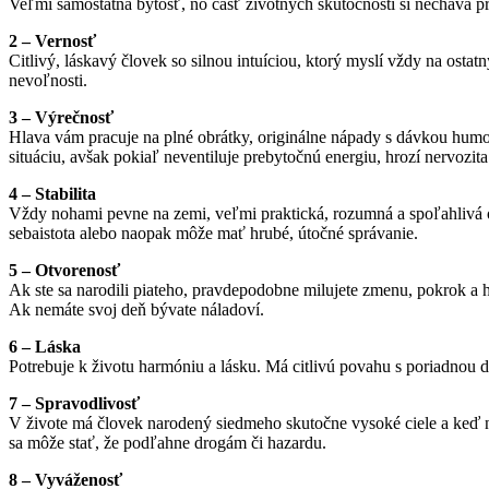
Veľmi samostatná bytosť, no časť životných skutočností si necháva pr
2 – Vernosť
Citlivý, láskavý človek so silnou intuíciou, ktorý myslí vždy na ost
nevoľnosti.
3 – Výrečnosť
Hlava vám pracuje na plné obrátky, originálne nápady s dávkou hum
situáciu, avšak pokiaľ neventiluje prebytočnú energiu, hrozí nervozita
4 – Stabilita
Vždy nohami pevne na zemi, veľmi praktická, rozumná a spoľahlivá 
sebaistota alebo naopak môže mať hrubé, útočné správanie.
5 – Otvorenosť
Ak ste sa narodili piateho, pravdepodobne milujete zmenu, pokrok a 
Ak nemáte svoj deň bývate náladoví.
6 – Láska
Potrebuje k životu harmóniu a lásku. Má citlivú povahu s poriadnou dá
7 – Spravodlivosť
V živote má človek narodený siedmeho skutočne vysoké ciele a keď niečo
sa môže stať, že podľahne drogám či hazardu.
8 – Vyváženosť