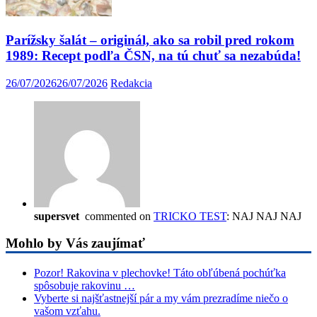
Parížsky šalát – originál, ako sa robil pred rokom
1989: Recept podľa ČSN, na tú chuť sa nezabúda!
26/07/2026
26/07/2026
Redakcia
supersvet
commented on
TRICKO TEST
: NAJ NAJ NAJ
Mohlo by Vás zaujímať
Pozor! Rakovina v plechovke! Táto obľúbená pochúťka
spôsobuje rakovinu …
Vyberte si najšťastnejší pár a my vám prezradíme niečo o
vašom vzťahu.