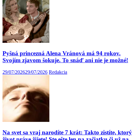
Pyšná princezná Alena Vránová má 94 rokov.
Svojím zjavom šokuje. To snáď ani nie je možné!
29/07/2026
29/07/2026
Redakcia
Na svet sa vraj narodíte 7 krát: Takto zistíte, ktorý
život práve žijete! Ste ešte len na začiatku či už na