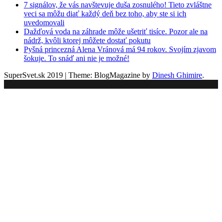
7 signálov, že vás navštevuje duša zosnulého! Tieto zvláštne
veci sa môžu diať každý deň bez toho, aby ste si ich
uvedomovali
Dažďová voda na záhrade môže ušetriť tisíce. Pozor ale na
nádrž, kvôli ktorej môžete dostať pokutu
Pyšná princezná Alena Vránová má 94 rokov. Svojím zjavom
šokuje. To snáď ani nie je možné!
SuperSvet.sk 2019
|
Theme: BlogMagazine by
Dinesh Ghimire
.