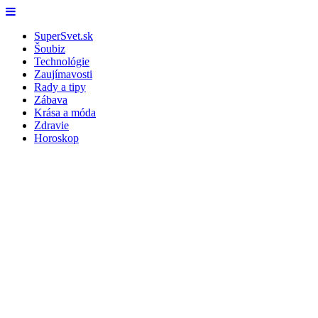
Skip
Menu
to
SuperSvet.sk
content
Šoubiz
Technológie
Zaujímavosti
Rady a tipy
Zábava
Krása a móda
Zdravie
Horoskop