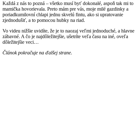
Každá z nás to pozná – všetko musí byť dokonalé, aspoň tak mi to
mamička hovorievala. Preto mám pre vás, moje milé gazdinky a
poriadkumilovní chlapi jednu skvelú fintu, ako si upratovanie
zjednodušiť, a to pomocou hubky na riad.
Vo videu nižšie uvidíte, že je to naozaj veľmi jednoduché, a hlavne
zábavné. A čo je najdôležitejšie, ušetríte veľa času na iné, oveľa
dôležitejšie veci…
Článok pokračuje na ďalšej strane.