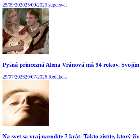
25/09/2020
25/09/2020
supersvet
Pyšná princezná Alena Vránová má 94 rokov. Svojím 
29/07/2026
29/07/2026
Redakcia
Na svet sa vraj narodíte 7 krát: Takto zistíte, ktorý ži