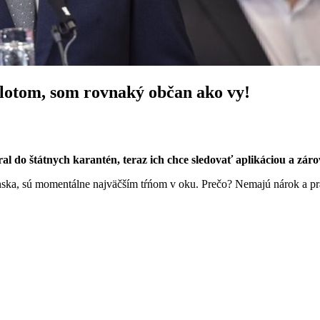
plotom, som rovnaký občan ako vy!
váral do štátnych karantén, teraz ich chce sledovať aplikáciou a zá
venska, sú momentálne najväčším tŕńom v oku. Prečo? Nemajú nárok a p