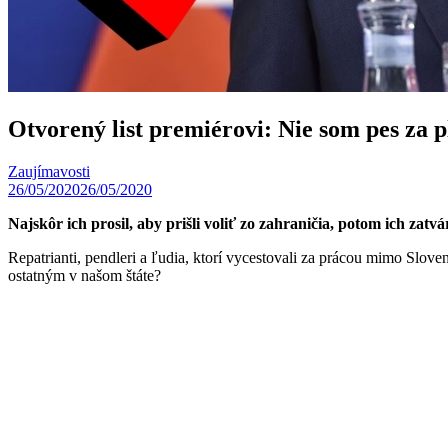
Otvorený list premiérovi: Nie som pes za 
Zaujímavosti
26/05/2020
26/05/2020
Najskôr ich prosil, aby prišli voliť zo zahraničia, potom ich zat
Repatrianti, pendleri a ľudia, ktorí vycestovali za prácou mimo Slo
ostatným v našom štáte?