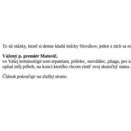
To sú otázky, ktoré si denne kladú tisícky Slovákov, jeden z nich sa r
Vážený p. premiér Matovič,
vo Vašej terminológii som repatriant, prišelec, navrátilec, pliaga, 
opísal môj príbeh, na konci ktorého chcem zistiť svoj skutočný status
Článok pokračuje na ďalšej strane.