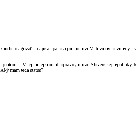
ozhodol reagovať a napísať pánovi premiérovi Matovičovi otvorený list o
pes za plotom… V tej mojej som plnoprávny občan Slovenskej republiky,
. Aký mám teda status?