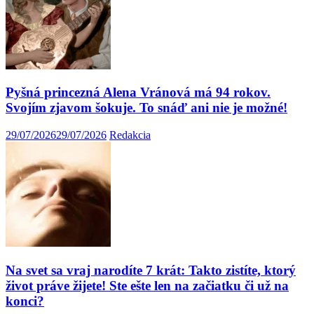
Pyšná princezná Alena Vránová má 94 rokov.
Svojím zjavom šokuje. To snáď ani nie je možné!
29/07/2026
29/07/2026
Redakcia
Na svet sa vraj narodíte 7 krát: Takto zistíte, ktorý
život práve žijete! Ste ešte len na začiatku či už na
konci?