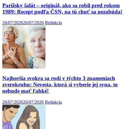
Parížsky šalát – originál, ako sa robil pred rokom
1989: Recept podľa ČSN, na tú chuť sa nezabúda!
26/07/2026
26/07/2026
Redakcia
Najhoršia svokra sa rodí v týchto 3 znameniach
zverokruhu: Nevesta, ktorá si vyberie jej syna, to
nebude mať ľahké!
26/07/2026
26/07/2026
Redakcia