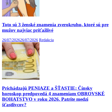
Toto sú 3 ženské znamenia zverokruhu, ktoré sú pre
mužov najviac príťažlivé
26/07/2026
26/07/2026
Redakcia
Prichádzajú PENIAZE a ŠŤASTIE: Čínsky
horoskop predpovedá 4 znameniam OBROVSKÉ
BOHATSTVO v roku 2026. Patríte medzi
šťastlivcov?