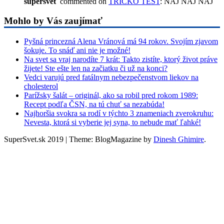
supersvet
commented on
TRICKO TEST
: NAJ NAJ NAJ
Mohlo by Vás zaujímať
Pyšná princezná Alena Vránová má 94 rokov. Svojím zjavom
šokuje. To snáď ani nie je možné!
Na svet sa vraj narodíte 7 krát: Takto zistíte, ktorý život práve
žijete! Ste ešte len na začiatku či už na konci?
Vedci varujú pred fatálnym nebezpečenstvom liekov na
cholesterol
Parížsky šalát – originál, ako sa robil pred rokom 1989:
Recept podľa ČSN, na tú chuť sa nezabúda!
Najhoršia svokra sa rodí v týchto 3 znameniach zverokruhu:
Nevesta, ktorá si vyberie jej syna, to nebude mať ľahké!
SuperSvet.sk 2019
|
Theme: BlogMagazine by
Dinesh Ghimire
.