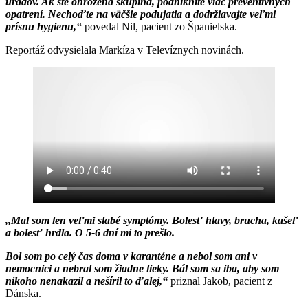
úradov. Ak ste ohrozená skupina, podniknite viac preventívnych
opatrení. Nechoďte na väčšie podujatia a dodržiavajte veľmi
prísnu hygienu,“
povedal Nil, pacient zo Španielska.
Reportáž odvysielala Markíza v Televíznych novinách.
,,Mal som len veľmi slabé symptómy. Bolesť hlavy, brucha, kašeľ
a bolesť hrdla. O 5-6 dní mi to prešlo.
Bol som po celý čas doma v karanténe a nebol som ani v
nemocnici a nebral som žiadne lieky. Bál som sa iba, aby som
nikoho nenakazil a nešíril to ďalej,“
priznal Jakob, pacient z
Dánska.