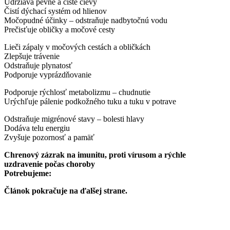
Udržiava pevné a čisté cievy
Čistí dýchací systém od hlienov
Močopudné účinky – odstraňuje nadbytočnú vodu
Prečisťuje obličky a močové cesty
Lieči zápaly v močových cestách a obličkách
Zlepšuje trávenie
Odstraňuje plynatosť
Podporuje vyprázdňovanie
Podporuje rýchlosť metabolizmu – chudnutie
Urýchľuje pálenie podkožného tuku a tuku v potrave
Odstraňuje migrénové stavy – bolesti hlavy
Dodáva telu energiu
Zvyšuje pozornosť a pamäť
Chrenový zázrak na imunitu, proti vírusom a rýchle
uzdravenie počas choroby
Potrebujeme:
Článok pokračuje na ďalšej strane.