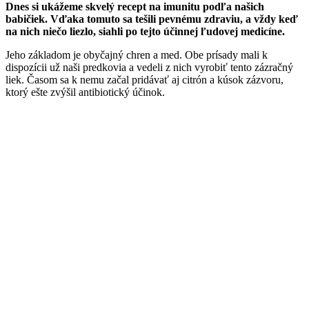
Dnes si ukážeme skvelý recept na imunitu podľa našich
babičiek. Vďaka tomuto sa tešili pevnému zdraviu, a vždy keď
na nich niečo liezlo, siahli po tejto účinnej ľudovej medicíne.
Jeho základom je obyčajný chren a med. Obe prísady mali k
dispozícii už naši predkovia a vedeli z nich vyrobiť tento zázračný
liek. Časom sa k nemu začal pridávať aj citrón a kúsok zázvoru,
ktorý ešte zvýšil antibiotický účinok.