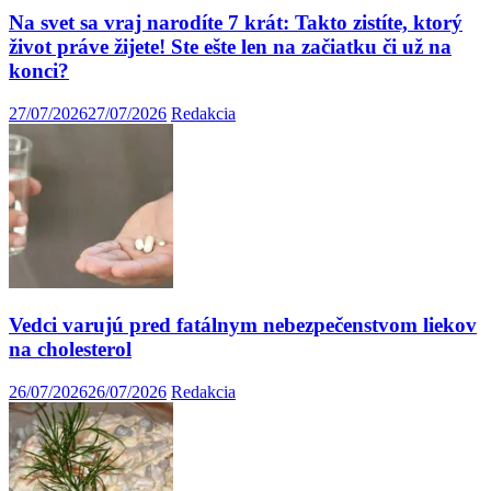
Na svet sa vraj narodíte 7 krát: Takto zistíte, ktorý
život práve žijete! Ste ešte len na začiatku či už na
konci?
27/07/2026
27/07/2026
Redakcia
Vedci varujú pred fatálnym nebezpečenstvom liekov
na cholesterol
26/07/2026
26/07/2026
Redakcia