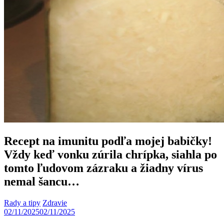
Recept na imunitu podľa mojej babičky!
Vždy keď vonku zúrila chrípka, siahla po
tomto ľudovom zázraku a žiadny vírus
nemal šancu…
Rady a tipy
Zdravie
02/11/2025
02/11/2025