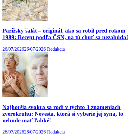
Parížsky šalát – originál, ako sa robil pred rokom
1989: Recept podľa ČSN, na tú chuť sa nezabúda!
26/07/2026
26/07/2026
Redakcia
Najhoršia svokra sa rodí v týchto 3 znameniach
zverokruhu: Nevesta, ktorá si vyberie jej syna, to
nebude mať ľahké!
26/07/2026
26/07/2026
Redakcia