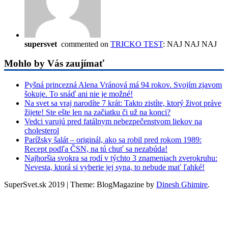
supersvet
commented on
TRICKO TEST
: NAJ NAJ NAJ
Mohlo by Vás zaujímať
Pyšná princezná Alena Vránová má 94 rokov. Svojím zjavom
šokuje. To snáď ani nie je možné!
Na svet sa vraj narodíte 7 krát: Takto zistíte, ktorý život práve
žijete! Ste ešte len na začiatku či už na konci?
Vedci varujú pred fatálnym nebezpečenstvom liekov na
cholesterol
Parížsky šalát – originál, ako sa robil pred rokom 1989:
Recept podľa ČSN, na tú chuť sa nezabúda!
Najhoršia svokra sa rodí v týchto 3 znameniach zverokruhu:
Nevesta, ktorá si vyberie jej syna, to nebude mať ľahké!
SuperSvet.sk 2019
|
Theme: BlogMagazine by
Dinesh Ghimire
.