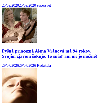
25/09/2020
25/09/2020
supersvet
Pyšná princezná Alena Vránová má 94 rokov.
Svojím zjavom šokuje. To snáď ani nie je možné!
29/07/2026
29/07/2026
Redakcia