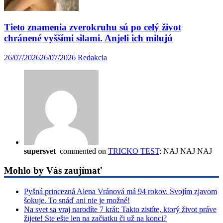
Tieto znamenia zverokruhu sú po celý život
chránené vyššími silami. Anjeli ich milujú
26/07/2026
26/07/2026
Redakcia
supersvet
commented on
TRICKO TEST
: NAJ NAJ NAJ
Mohlo by Vás zaujímať
Pyšná princezná Alena Vránová má 94 rokov. Svojím zjavom
šokuje. To snáď ani nie je možné!
Na svet sa vraj narodíte 7 krát: Takto zistíte, ktorý život práve
žijete! Ste ešte len na začiatku či už na konci?