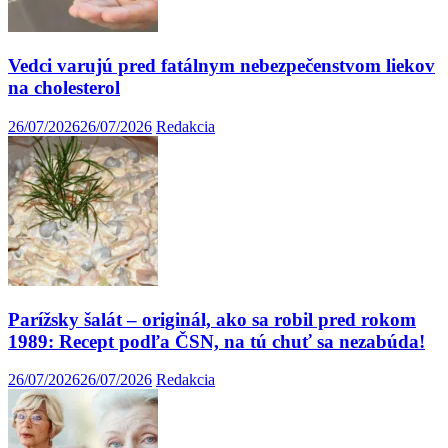
Vedci varujú pred fatálnym nebezpečenstvom liekov
na cholesterol
26/07/2026
26/07/2026
Redakcia
Parížsky šalát – originál, ako sa robil pred rokom
1989: Recept podľa ČSN, na tú chuť sa nezabúda!
26/07/2026
26/07/2026
Redakcia