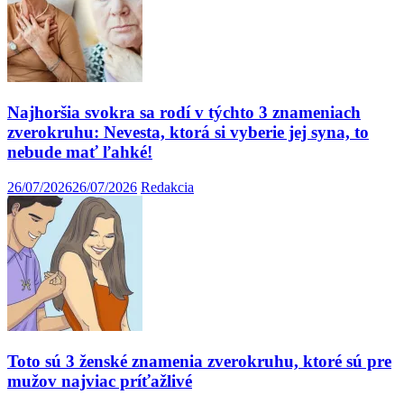
Najhoršia svokra sa rodí v týchto 3 znameniach
zverokruhu: Nevesta, ktorá si vyberie jej syna, to
nebude mať ľahké!
26/07/2026
26/07/2026
Redakcia
Toto sú 3 ženské znamenia zverokruhu, ktoré sú pre
mužov najviac príťažlivé