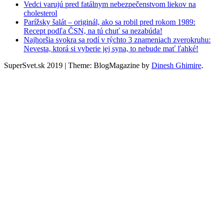
Vedci varujú pred fatálnym nebezpečenstvom liekov na
cholesterol
Parížsky šalát – originál, ako sa robil pred rokom 1989:
Recept podľa ČSN, na tú chuť sa nezabúda!
Najhoršia svokra sa rodí v týchto 3 znameniach zverokruhu:
Nevesta, ktorá si vyberie jej syna, to nebude mať ľahké!
SuperSvet.sk 2019
|
Theme: BlogMagazine by
Dinesh Ghimire
.