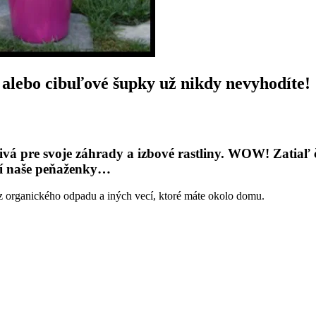
bo cibuľové šupky už nikdy nevyhodíte!
á pre svoje záhrady a izbové rastliny. WOW! Zatiaľ č
trí naše peňaženky…
 z organického odpadu a iných vecí, ktoré máte okolo domu.