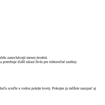
 a pôdu zanechávajú menej úrodnú.
 potrebuje ďalší nárast živín pre tohtoročné rastliny.
ibuľu sceďte a vodou polejte kvety. Pokojne ju môžete nasypať aj