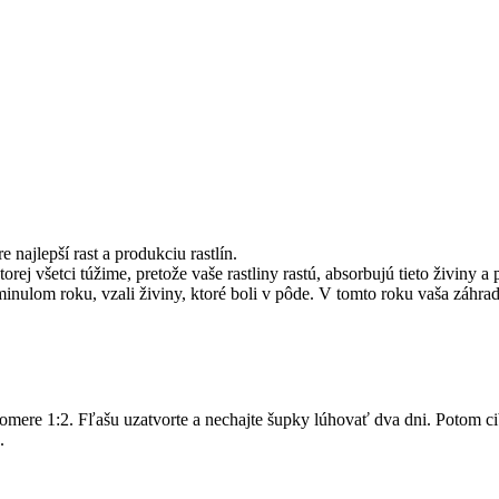
 najlepší rast a produkciu rastlín.
orej všetci túžime, pretože vaše rastliny rastú, absorbujú tieto živiny
 minulom roku, vzali živiny, ktoré boli v pôde. V tomto roku vaša záhrada
pomere 1:2. Fľašu uzatvorte a nechajte šupky lúhovať dva dni. Potom c
.