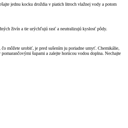
ešajte jednu kocku droždia v piatich litroch vlažnej vody a potom
ých živín a tie urýchľujú rasť a neutralizujú kyslosť pôdy.
, čo môžete urobiť, je pred sušením ju poriadne umyť. Chemikálie,
iny pomarančovými šupami a zalejte horúcou vodou doplna. Nechajte