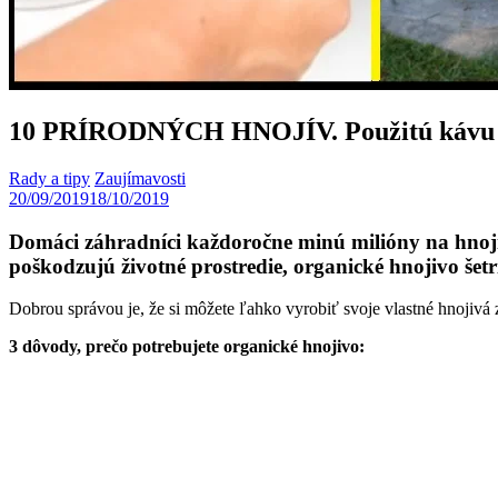
10 PRÍRODNÝCH HNOJÍV. Použitú kávu ale
Rady a tipy
Zaujímavosti
20/09/2019
18/10/2019
Domáci záhradníci každoročne minú milióny na hnojiv
poškodzujú životné prostredie, organické hnojivo še
Dobrou správou je, že si môžete ľahko vyrobiť svoje vlastné hnojivá
3 dôvody, prečo potrebujete organické hnojivo: