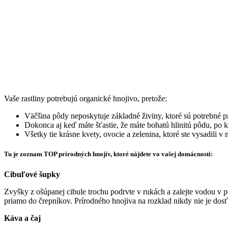
Vaše rastliny potrebujú organické hnojivo, pretože:
Väčšina pôdy neposkytuje základné živiny, ktoré sú potrebné pre
Dokonca aj keď máte šťastie, že máte bohatú hlinitú pôdu, po kt
Všetky tie krásne kvety, ovocie a zelenina, ktoré ste vysadili v
Tu je zoznam TOP prírodných hnojív, ktoré nájdete vo vašej domácnosti:
Cibuľové šupky
Zvyšky z ošúpanej cibule trochu podrvte v rukách a zalejte vodou v 
priamo do črepníkov. Prírodného hnojiva na rozklad nikdy nie je dosť
Káva a čaj