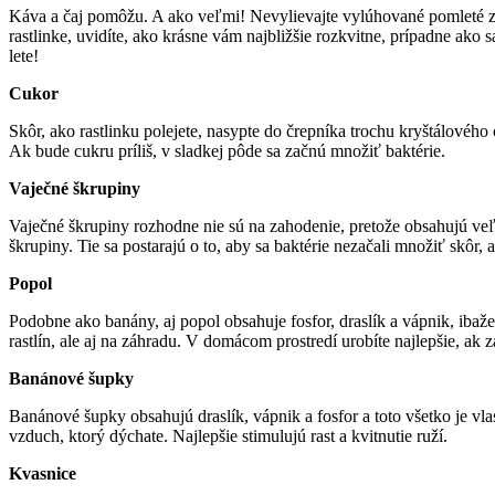
Káva a čaj pomôžu. A ako veľmi! Nevylievajte vylúhované pomleté zr
rastlinke, uvidíte, ako krásne vám najbližšie rozkvitne, prípadne ako
lete!
Cukor
Skôr, ako rastlinku polejete, nasypte do črepníka trochu kryštálového 
Ak bude cukru príliš, v sladkej pôde sa začnú množiť baktérie.
Vaječné škrupiny
Vaječné škrupiny rozhodne nie sú na zahodenie, pretože obsahujú veľa
škrupiny. Tie sa postarajú o to, aby sa baktérie nezačali množiť skôr,
Popol
Podobne ako banány, aj popol obsahuje fosfor, draslík a vápnik, ibaž
rastlín, ale aj na záhradu. V domácom prostredí urobíte najlepšie, ak
Banánové šupky
Banánové šupky obsahujú draslík, vápnik a fosfor a toto všetko je vla
vzduch, ktorý dýchate. Najlepšie stimulujú rast a kvitnutie ruží.
Kvasnice