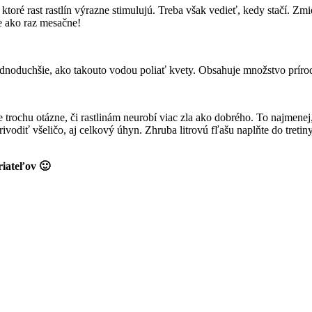
oré rast rastlín výrazne stimulujú. Treba však vedieť, kedy stačí. Zmi
ie ako raz mesačne!
ednoduchšie, ako takouto vodou poliať kvety. Obsahuje množstvo prírodn
 trochu otázne, či rastlinám neurobí viac zla ako dobrého. To najmenej
vodiť všeličo, aj celkový úhyn. Zhruba litrovú fľašu naplňte do tret
riateľov 🙂