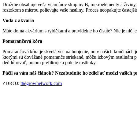
Droždie obsahuje veľa vitamínov skupiny B, mikroelementy a živiny, kt
roztokom s mierou polievajte vaše rastliny. Proces neopakujte častejš
Voda z akvária
Máte doma akvárium s rybičkami a pravidelne ho čistíte? Nie je nič j
Pomarančová kôra
Pomarančová kôra je skvelá vec na hnojenie, no v našich končinách je
ktorými sú dovážané pomaranče striekané, môžu izbovým rastlinám pri
deň lúhovať, potom prefiltruje a polejte rastlinky.
Páčil sa vám náš článok? Nezabudnite ho zdieľať medzi vašich p
ZDROJ:
thegrownetwork.com