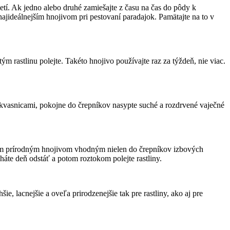
tí. Ak jedno alebo druhé zamiešajte z času na čas do pôdy k
 najideálnejším hnojivom pri pestovaní paradajok. Pamätajte na to v
ým rastlinu polejte. Takéto hnojivo používajte raz za týždeň, nie viac.
s kvasnicami, pokojne do črepníkov nasypte suché a rozdrvené vaječné
nejším prírodným hnojivom vhodným nielen do črepníkov izbových
háte deň odstáť a potom roztokom polejte rastliny.
, lacnejšie a oveľa prirodzenejšie tak pre rastliny, ako aj pre