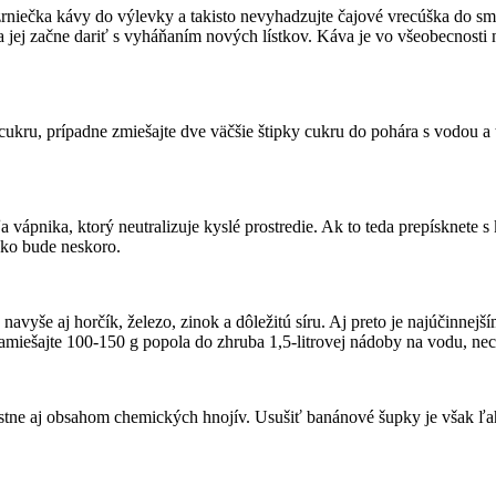
niečka kávy do výlevky a takisto nevyhadzujte čajové vrecúška do sme
 sa jej začne dariť s vyháňaním nových lístkov. Káva je vo všeobecnosti
cukru, prípadne zmiešajte dve väčšie štipky cukru do pohára s vodou a t
 vápnika, ktorý neutralizuje kyslé prostredie. Ak to teda prepísknete 
 ako bude neskoro.
e navyše aj horčík, železo, zinok a dôležitú síru. Aj preto je najúčin
 zamiešajte 100-150 g popola do zhruba 1,5-litrovej nádoby na vodu, nec
stne aj obsahom chemických hnojív. Usušiť banánové šupky je však ľahšie