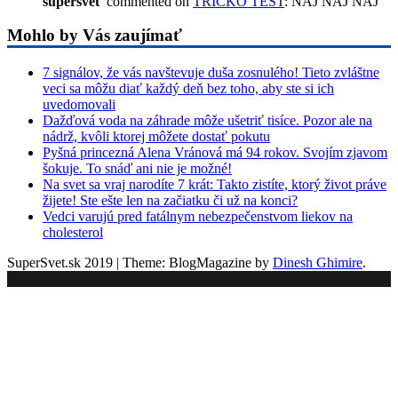
supersvet
commented on
TRICKO TEST
: NAJ NAJ NAJ
Mohlo by Vás zaujímať
7 signálov, že vás navštevuje duša zosnulého! Tieto zvláštne
veci sa môžu diať každý deň bez toho, aby ste si ich
uvedomovali
Dažďová voda na záhrade môže ušetriť tisíce. Pozor ale na
nádrž, kvôli ktorej môžete dostať pokutu
Pyšná princezná Alena Vránová má 94 rokov. Svojím zjavom
šokuje. To snáď ani nie je možné!
Na svet sa vraj narodíte 7 krát: Takto zistíte, ktorý život práve
žijete! Ste ešte len na začiatku či už na konci?
Vedci varujú pred fatálnym nebezpečenstvom liekov na
cholesterol
SuperSvet.sk 2019
|
Theme: BlogMagazine by
Dinesh Ghimire
.