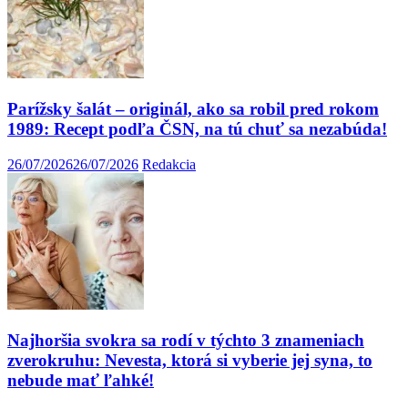
Parížsky šalát – originál, ako sa robil pred rokom
1989: Recept podľa ČSN, na tú chuť sa nezabúda!
26/07/2026
26/07/2026
Redakcia
Najhoršia svokra sa rodí v týchto 3 znameniach
zverokruhu: Nevesta, ktorá si vyberie jej syna, to
nebude mať ľahké!