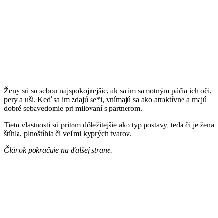
Ženy sú so sebou najspokojnejšie, ak sa im samotným páčia ich oči,
pery a uši. Keď sa im zdajú se*i, vnímajú sa ako atraktívne a majú
dobré sebavedomie pri milovaní s partnerom.
Tieto vlastnosti sú pritom dôležitejšie ako typ postavy, teda či je žena
štíhla, plnoštíhla či veľmi kyprých tvarov.
Článok pokračuje na ďalšej strane.