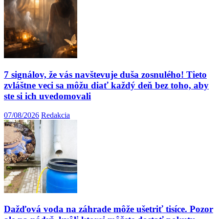
7 signálov, že vás navštevuje duša zosnulého! Tieto
zvláštne veci sa môžu diať každý deň bez toho, aby
ste si ich uvedomovali
07/08/2026
Redakcia
Dažďová voda na záhrade môže ušetriť tisíce. Pozor