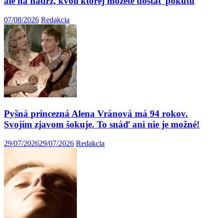
ale na nádrž, kvôli ktorej môžete dostať pokutu
07/08/2026
Redakcia
Pyšná princezná Alena Vránová má 94 rokov.
Svojím zjavom šokuje. To snáď ani nie je možné!
29/07/2026
29/07/2026
Redakcia