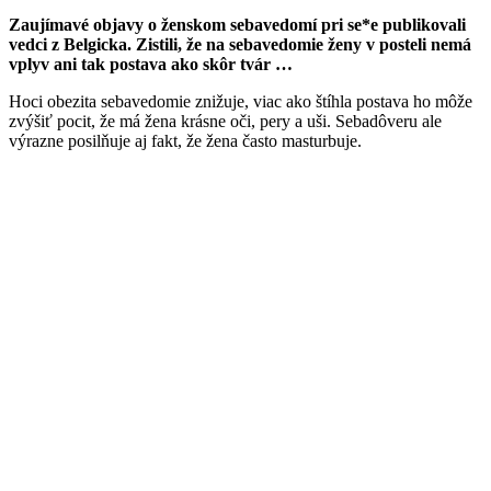
Zaujímavé objavy o ženskom sebavedomí pri se*e publikovali
vedci z Belgicka. Zistili, že na sebavedomie ženy v posteli nemá
vplyv ani tak postava ako skôr tvár …
Hoci obezita sebavedomie znižuje, viac ako štíhla postava ho môže
zvýšiť pocit, že má žena krásne oči, pery a uši. Sebadôveru ale
výrazne posilňuje aj fakt, že žena často masturbuje.