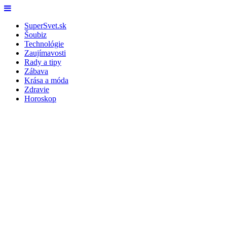
Skip
Menu
to
SuperSvet.sk
content
Šoubiz
Technológie
Zaujímavosti
Rady a tipy
Zábava
Krása a móda
Zdravie
Horoskop