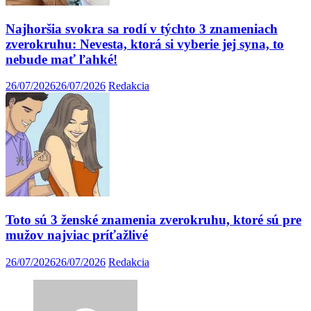
Najhoršia svokra sa rodí v týchto 3 znameniach
zverokruhu: Nevesta, ktorá si vyberie jej syna, to
nebude mať ľahké!
26/07/2026
26/07/2026
Redakcia
Toto sú 3 ženské znamenia zverokruhu, ktoré sú pre
mužov najviac príťažlivé
26/07/2026
26/07/2026
Redakcia