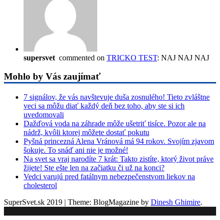
supersvet
commented on
TRICKO TEST
: NAJ NAJ NAJ
Mohlo by Vás zaujímať
7 signálov, že vás navštevuje duša zosnulého! Tieto zvláštne
veci sa môžu diať každý deň bez toho, aby ste si ich
uvedomovali
Dažďová voda na záhrade môže ušetriť tisíce. Pozor ale na
nádrž, kvôli ktorej môžete dostať pokutu
Pyšná princezná Alena Vránová má 94 rokov. Svojím zjavom
šokuje. To snáď ani nie je možné!
Na svet sa vraj narodíte 7 krát: Takto zistíte, ktorý život práve
žijete! Ste ešte len na začiatku či už na konci?
Vedci varujú pred fatálnym nebezpečenstvom liekov na
cholesterol
SuperSvet.sk 2019
|
Theme: BlogMagazine by
Dinesh Ghimire
.