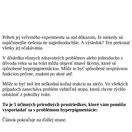
Príbeh jej večerného experimentu sa stal dôkazom, že niekedy sú
najúčinnejšie riešenia tie najjednoduchšie. A výsledok? Ten prekonal
všetky jej očakávania.
V dôsledku rôznych zdravotných problémov alebo jednoducho z
dôvodu veku sa na tvári môžu objaviť tmavé škvrny, ktoré sú
spôsobené hyperpigmentáciou. Môže to byť spôsobené nesprávnou
funkciou pečene, znakmi po akné atď.
Môže to byť tiež len neškodná kožná reakcia na niečo. Vo všetkých
prípadoch zanecháva problém viditeľnú stopu, ktorú chcete rýchlo
odstrániť z pokožky tváre.
Tu je 5 účinných prírodných prostriedkov, ktoré vám pomôžu
vysporiadať sa s problémom hyperpigmentácie:
Článok pokračuje na ďalšej strane.