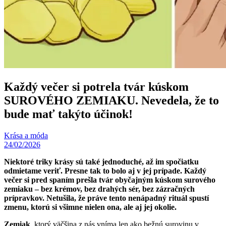
Každý večer si potrela tvár kúskom
SUROVÉHO ZEMIAKU. Nevedela, že to
bude mať takýto účinok!
Krása a móda
24/02/2026
Niektoré triky krásy sú také jednoduché, až im spočiatku
odmietame veriť. Presne tak to bolo aj v jej prípade. Každý
večer si pred spaním prešla tvár obyčajným kúskom surového
zemiaku – bez krémov, bez drahých sér, bez zázračných
prípravkov. Netušila, že práve tento nenápadný rituál spustí
zmenu, ktorú si všimne nielen ona, ale aj jej okolie.
Zemiak
, ktorý väčšina z nás vníma len ako bežnú surovinu v