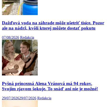
Dažďová voda na záhrade môže ušetriť tisíce. Pozor
ale na nádrž, kvôli ktorej môžete dostať pokutu
07/08/2026
Redakcia
Pyšná princezná Alena Vránová má 94 rokov.
Svojím zjavom šokuje. To snáď ani nie je možné!
29/07/2026
29/07/2026
Redakcia