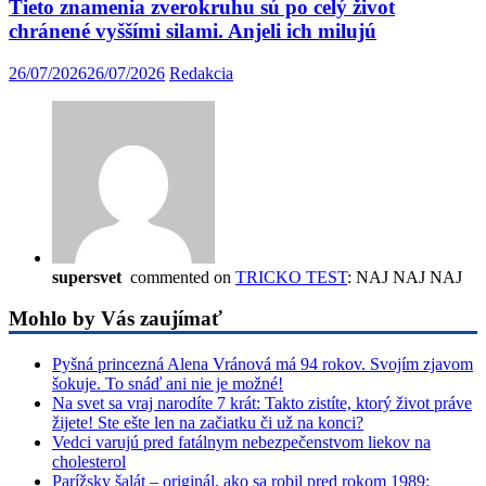
Tieto znamenia zverokruhu sú po celý život
chránené vyššími silami. Anjeli ich milujú
26/07/2026
26/07/2026
Redakcia
supersvet
commented on
TRICKO TEST
: NAJ NAJ NAJ
Mohlo by Vás zaujímať
Pyšná princezná Alena Vránová má 94 rokov. Svojím zjavom
šokuje. To snáď ani nie je možné!
Na svet sa vraj narodíte 7 krát: Takto zistíte, ktorý život práve
žijete! Ste ešte len na začiatku či už na konci?
Vedci varujú pred fatálnym nebezpečenstvom liekov na
cholesterol
Parížsky šalát – originál, ako sa robil pred rokom 1989: