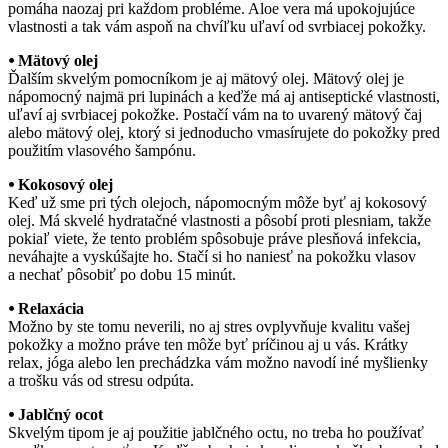
pomáha naozaj pri každom probléme. Aloe vera má upokojujúce
vlastnosti a tak vám aspoň na chvíľku uľaví od svrbiacej pokožky.
⦁ Mätový olej
Ďalším skvelým pomocníkom je aj mätový olej. Mätový olej je
nápomocný najmä pri lupinách a keďže má aj antiseptické vlastnosti,
uľaví aj svrbiacej pokožke. Postačí vám na to uvarený mätový čaj
alebo mätový olej, ktorý si jednoducho vmasírujete do pokožky pred
použitím vlasového šampónu.
⦁ Kokosový olej
Keď už sme pri tých olejoch, nápomocným môže byť aj kokosový
olej. Má skvelé hydratačné vlastnosti a pôsobí proti plesniam, takže
pokiaľ viete, že tento problém spôsobuje práve plesňová infekcia,
neváhajte a vyskúšajte ho. Stačí si ho naniesť na pokožku vlasov
a nechať pôsobiť po dobu 15 minút.
⦁ Relaxácia
Možno by ste tomu neverili, no aj stres ovplyvňuje kvalitu vašej
pokožky a možno práve ten môže byť príčinou aj u vás. Krátky
relax, jóga alebo len prechádzka vám možno navodí iné myšlienky
a trošku vás od stresu odpúta.
⦁ Jablčný ocot
Skvelým tipom je aj použitie jablčného octu, no treba ho používať