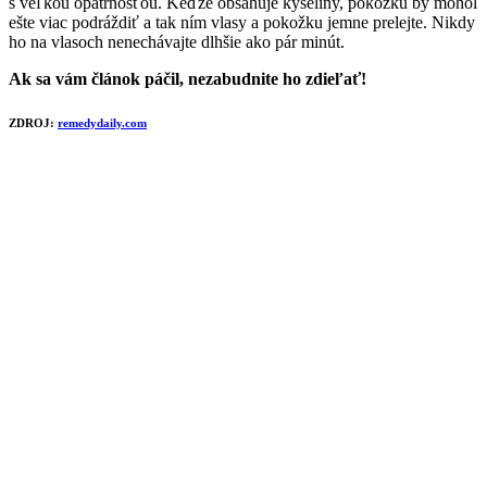
s veľkou opatrnosťou. Keďže obsahuje kyseliny, pokožku by mohol
ešte viac podráždiť a tak ním vlasy a pokožku jemne prelejte. Nikdy
ho na vlasoch nenechávajte dlhšie ako pár minút.
Ak sa vám článok páčil, nezabudnite ho zdieľať!
ZDROJ:
remedydaily.com