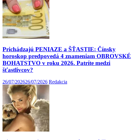
Prichádzajú PENIAZE a ŠŤASTIE: Čínsky
horoskop predpovedá 4 znameniam OBROVSKÉ
BOHATSTVO v roku 2026. Patríte medzi
šťastlivcov?
26/07/2026
26/07/2026
Redakcia