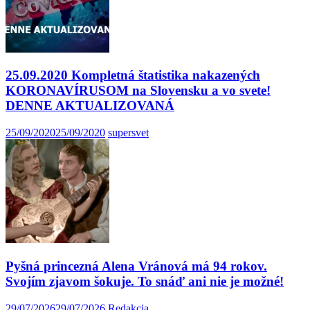
25.09.2020 Kompletná štatistika nakazených
KORONAVÍRUSOM na Slovensku a vo svete!
DENNE AKTUALIZOVANÁ
25/09/2020
25/09/2020
supersvet
Pyšná princezná Alena Vránová má 94 rokov.
Svojím zjavom šokuje. To snáď ani nie je možné!
29/07/2026
29/07/2026
Redakcia