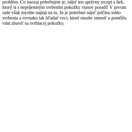
problém. Čo naozaj potrebujete je, nájsť ten správny recept a liek,
ktorý si s nepríjemným svrbením pokožky vlasov poradí! V prvom
rade však myslite najmä na to, že je potrebné nájsť príčinu tohto
svrbenia a rovnako tak hľadať veci, ktoré musíte zmeniť a pomôžu
vám zbaviť sa svrbiacej pokožky.