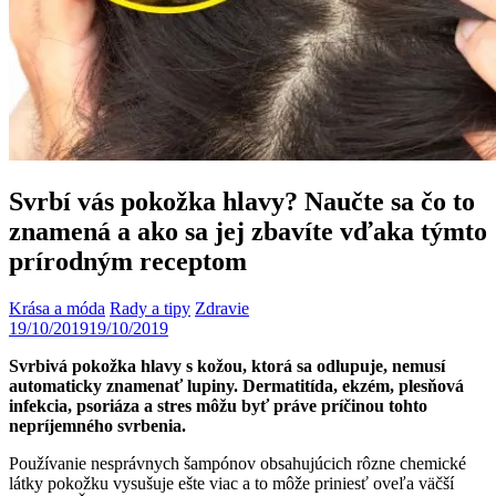
Svrbí vás pokožka hlavy? Naučte sa čo to
znamená a ako sa jej zbavíte vďaka týmto
prírodným receptom
Krása a móda
Rady a tipy
Zdravie
19/10/2019
19/10/2019
Svrbivá pokožka hlavy s kožou, ktorá sa odlupuje, nemusí
automaticky znamenať lupiny. Dermatitída, ekzém, plesňová
infekcia, psoriáza a stres môžu byť práve príčinou tohto
nepríjemného svrbenia.
Používanie nesprávnych šampónov obsahujúcich rôzne chemické
látky pokožku vysušuje ešte viac a to môže priniesť oveľa väčší