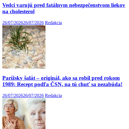
Vedci varujú pred fatálnym nebezpečenstvom liekov
na cholesterol
26/07/2026
26/07/2026
Redakcia
Parížsky šalát – originál, ako sa robil pred rokom
1989: Recept podľa ČSN, na tú chuť sa nezabúda!
26/07/2026
26/07/2026
Redakcia