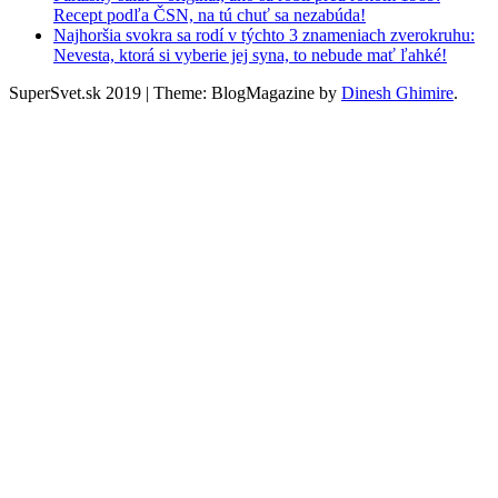
Recept podľa ČSN, na tú chuť sa nezabúda!
Najhoršia svokra sa rodí v týchto 3 znameniach zverokruhu:
Nevesta, ktorá si vyberie jej syna, to nebude mať ľahké!
SuperSvet.sk 2019
|
Theme: BlogMagazine by
Dinesh Ghimire
.