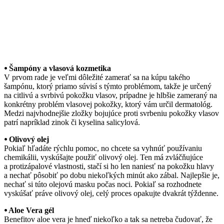
⦁ Šampóny a vlasová kozmetika
V prvom rade je veľmi dôležité zamerať sa na kúpu takého
šampónu, ktorý priamo súvisí s týmto problémom, takže je určený
na citlivú a svrbivú pokožku vlasov, prípadne je hlbšie zameraný na
konkrétny problém vlasovej pokožky, ktorý vám určil dermatológ.
Medzi najvhodnejšie zložky bojujúce proti svrbeniu pokožky vlasov
patrí napríklad zinok či kyselina salicylová.
⦁ Olivový olej
Pokiaľ hľadáte rýchlu pomoc, no chcete sa vyhnúť používaniu
chemikálii, vyskúšajte použiť olivový olej. Ten má zvláčňujúce
a protizápalové vlastnosti, stačí si ho len naniesť na pokožku hlavy
a nechať pôsobiť po dobu niekoľkých minút ako zábal. Najlepšie je,
nechať si túto olejovú masku počas noci. Pokiaľ sa rozhodnete
vyskúšať práve olivový olej, celý proces opakujte dvakrát týždenne.
⦁ Aloe Vera gél
Benefitov aloe vera je hneď niekoľko a tak sa netreba čudovať, že