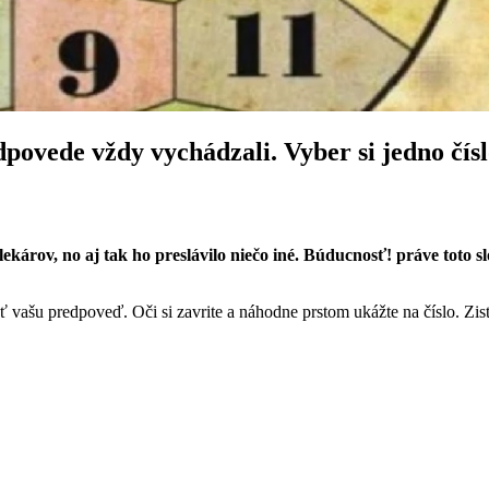
vede vždy vychádzali. Vyber si jedno číslo 
károv, no aj tak ho preslávilo niečo iné. Búducnosť! práve toto s
šu predpoveď. Oči si zavrite a náhodne prstom ukážte na číslo. Zistite