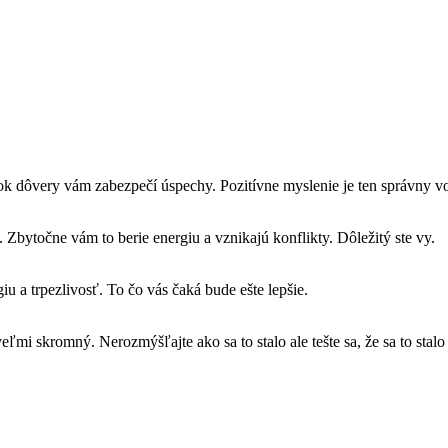
ok dôvery vám zabezpečí úspechy. Pozitívne myslenie je ten správny vo
 Zbytočne vám to berie energiu a vznikajú konflikty. Dôležitý ste vy.
u a trpezlivosť. To čo vás čaká bude ešte lepšie.
eľmi skromný. Nerozmýšľajte ako sa to stalo ale tešte sa, že sa to sta