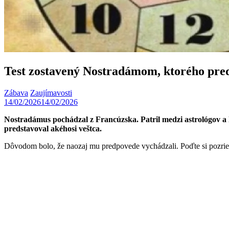
Test zostavený Nostradámom, ktorého predpo
Zábava
Zaujímavosti
14/02/2026
14/02/2026
Nostradámus pochádzal z Francúzska. Patril medzi astrológov a le
predstavoval akéhosi veštca.
Dôvodom bolo, že naozaj mu predpovede vychádzali. Poďte si pozrieť va