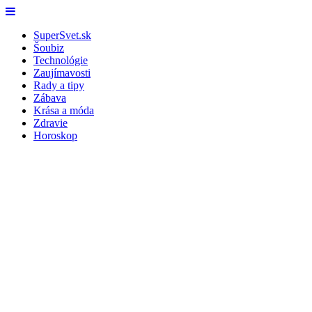
Skip
Menu
to
SuperSvet.sk
content
Šoubiz
Technológie
Zaujímavosti
Rady a tipy
Zábava
Krása a móda
Zdravie
Horoskop