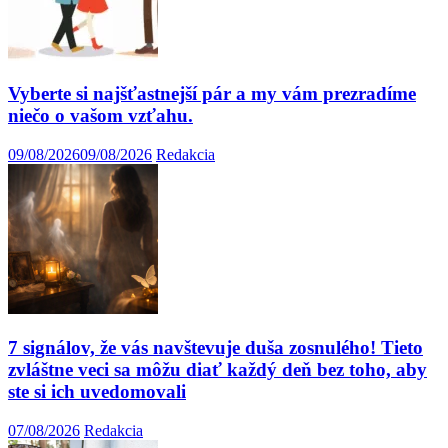
Vyberte si najšťastnejší pár a my vám prezradíme
niečo o vašom vzťahu.
09/08/2026
09/08/2026
Redakcia
7 signálov, že vás navštevuje duša zosnulého! Tieto
zvláštne veci sa môžu diať každý deň bez toho, aby
ste si ich uvedomovali
07/08/2026
Redakcia