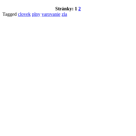
Stránky:
1
2
Tagged
clovek
plny
varovanie
zla