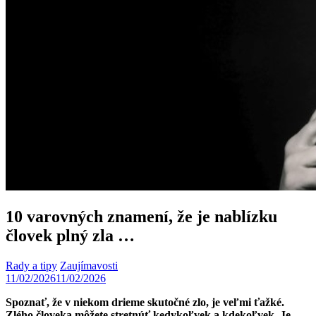
10 varovných znamení, že je nablízku
človek plný zla …
Rady a tipy
Zaujímavosti
11/02/2026
11/02/2026
Spoznať, že v niekom drieme skutočné zlo, je veľmi ťažké.
Zlého človeka môžete stretnúť kedykoľvek a kdekoľvek. Je