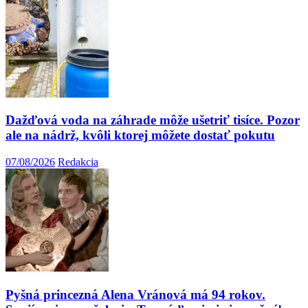
Dažďová voda na záhrade môže ušetriť tisíce. Pozor
ale na nádrž, kvôli ktorej môžete dostať pokutu
07/08/2026
Redakcia
Pyšná princezná Alena Vránová má 94 rokov.