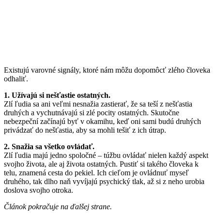
Existujú varovné signály, ktoré nám môžu dopomôcť zlého človeka
odhaliť.
1. Užívajú si nešťastie ostatných.
Zlí ľudia sa ani veľmi nesnažia zastierať, že sa teší z nešťastia
druhých a vychutnávajú si zlé pocity ostatných. Skutočne
nebezpeční začínajú byť v okamihu, keď oni sami budú druhých
privádzať do nešťastia, aby sa mohli tešiť z ich útrap.
2. Snažia sa všetko ovládať.
Zlí ľudia majú jedno spoločné – túžbu ovládať nielen každý aspekt
svojho života, ale aj života ostatných. Pustiť si takého človeka k
telu, znamená cesta do pekiel. Ich cieľom je ovládnuť myseľ
druhého, tak dlho naň vyvíjajú psychický tlak, až si z neho urobia
doslova svojho otroka.
Článok pokračuje na ďalšej strane.