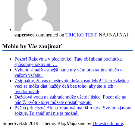
supersvet
commented on
TRICKO TEST
: NAJ NAJ NAJ
Mohlo by Vás zaujímať
Pozor! Rakovina v plechovke! Táto obľúbená pochúťka
spôsobuje rakovinu …
Vyberte si najšťastnejší pár a my vám prezradíme niečo o
vašom vzťahu.
7 signálov, že vás navštevuje duša zosnulého! Tieto zvláštne
veci sa môžu diať každý deň bez toho, aby ste si ich
uvedomovali
Dažďová voda na záhrade môže ušetriť tisíce. Pozor ale na
nádrž, kvôli ktorej môžete dostať pokutu
Pyšná princezná Alena Vránová má 94 rokov. Svojím zjavom
šokuje. To snáď ani nie je možné!
SuperSvet.sk 2019
|
Theme: BlogMagazine by
Dinesh Ghimire
.