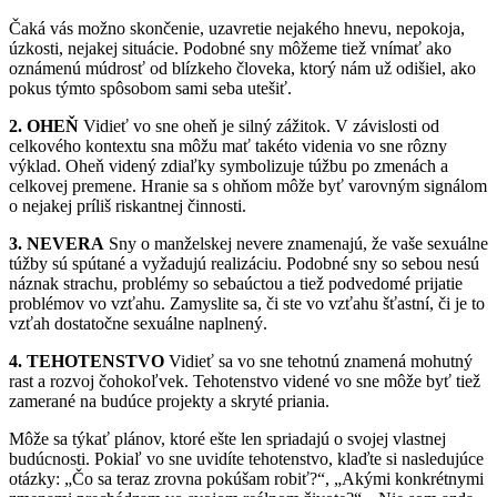
Čaká vás možno skončenie, uzavretie nejakého hnevu, nepokoja,
úzkosti, nejakej situácie. Podobné sny môžeme tiež vnímať ako
oznámenú múdrosť od blízkeho človeka, ktorý nám už odišiel, ako
pokus týmto spôsobom sami seba utešiť.
2. OHEŇ
Vidieť vo sne oheň je silný zážitok. V závislosti od
celkového kontextu sna môžu mať takéto videnia vo sne rôzny
výklad. Oheň videný zdiaľky symbolizuje túžbu po zmenách a
celkovej premene. Hranie sa s ohňom môže byť varovným signálom
o nejakej príliš riskantnej činnosti.
3. NEVERA
Sny o manželskej nevere znamenajú, že vaše sexuálne
túžby sú spútané a vyžadujú realizáciu. Podobné sny so sebou nesú
náznak strachu, problémy so sebaúctou a tiež podvedomé prijatie
problémov vo vzťahu. Zamyslite sa, či ste vo vzťahu šťastní, či je to
vzťah dostatočne sexuálne naplnený.
4. TEHOTENSTVO
Vidieť sa vo sne tehotnú znamená mohutný
rast a rozvoj čohokoľvek. Tehotenstvo videné vo sne môže byť tiež
zamerané na budúce projekty a skryté priania.
Môže sa týkať plánov, ktoré ešte len spriadajú o svojej vlastnej
budúcnosti. Pokiaľ vo sne uvidíte tehotenstvo, klaďte si nasledujúce
otázky: „Čo sa teraz zrovna pokúšam robiť?“, „Akými konkrétnymi