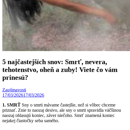
5 najčastejších snov: Smrť, nevera,
tehotenstvo, oheň a zuby! Viete čo vám
prinesú?
Zaujímavosti
17/03/2026
17/03/2026
1. SMRŤ
Sny o smrti mávame častejšie, než si vôbec chceme
priznať. Znie to naozaj desivo, ale sny o smrti spravidla väčšinou
naozaj ohlasujú koniec, záver niečoho. Smrť znamená koniec
nejakej čiastočky seba samého.