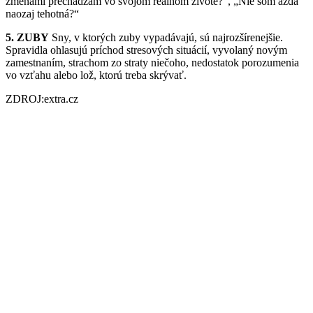
zmenami prechádzam vo svojom reálnom živote?“, „Nie som azda
naozaj tehotná?“
5. ZUBY
Sny, v ktorých zuby vypadávajú, sú najrozšírenejšie.
Spravidla ohlasujú príchod stresových situácií, vyvolaný novým
zamestnaním, strachom zo straty niečoho, nedostatok porozumenia
vo vzťahu alebo lož, ktorú treba skrývať.
ZDROJ:extra.cz