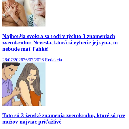
Najhoršia svokra sa rodí v týchto 3 znameniach
zverokruhu: Nevesta, ktorá si vyberie jej syna, to
nebude mať ľahké!
26/07/2026
26/07/2026
Redakcia
Toto sú 3 ženské znamenia zverokruhu, ktoré sú pre
mužov najviac príťažlivé