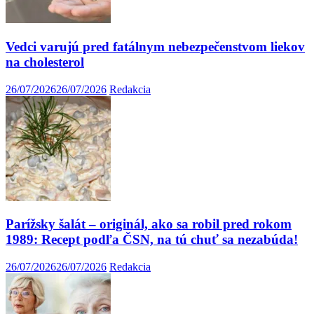
Vedci varujú pred fatálnym nebezpečenstvom liekov
na cholesterol
26/07/2026
26/07/2026
Redakcia
Parížsky šalát – originál, ako sa robil pred rokom
1989: Recept podľa ČSN, na tú chuť sa nezabúda!
26/07/2026
26/07/2026
Redakcia