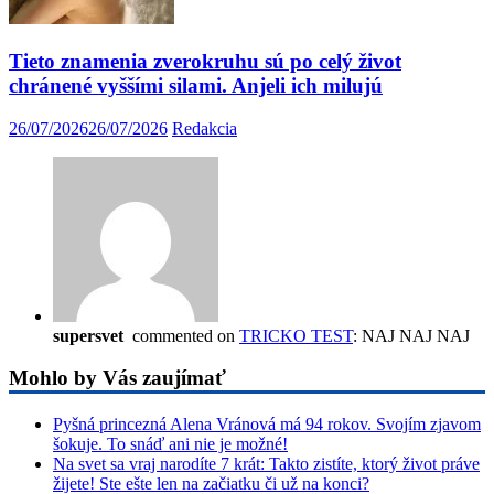
Tieto znamenia zverokruhu sú po celý život
chránené vyššími silami. Anjeli ich milujú
26/07/2026
26/07/2026
Redakcia
supersvet
commented on
TRICKO TEST
: NAJ NAJ NAJ
Mohlo by Vás zaujímať
Pyšná princezná Alena Vránová má 94 rokov. Svojím zjavom
šokuje. To snáď ani nie je možné!
Na svet sa vraj narodíte 7 krát: Takto zistíte, ktorý život práve
žijete! Ste ešte len na začiatku či už na konci?