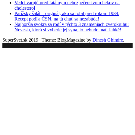
Vedci varujú pred fatálnym nebezpečenstvom liekov na
cholesterol
Parížsky šalát – originál, ako sa robil pred rokom 1989:
Recept podľa ČSN, na tú chuť sa nezabúda!
Najhoršia svokra sa rodí v týchto 3 znameniach zverokruhu:
Nevesta, ktorá si vyberie jej syna, to nebude mať ľahké!
SuperSvet.sk 2019
|
Theme: BlogMagazine by
Dinesh Ghimire
.