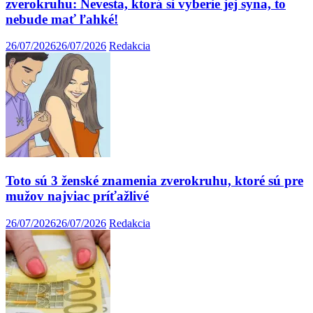
zverokruhu: Nevesta, ktorá si vyberie jej syna, to
nebude mať ľahké!
26/07/2026
26/07/2026
Redakcia
Toto sú 3 ženské znamenia zverokruhu, ktoré sú pre
mužov najviac príťažlivé
26/07/2026
26/07/2026
Redakcia