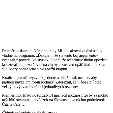
Premiér poslancom Národnej rady SR poďakoval za diskusiu k
vládnemu programu. „Ďakujem, že ste tento boj argumentov
zvádzali,“ povedal vo štvrtok. Dodal, že rešpektuje úlohu opozície
kritizovať a upozorňovať na chyby a zároveň opäť útočil na Smer-
SD, ktorý podľa jeho slov zadĺžil krajinu.
Koalíciu premiér vyzval k jednote a súdržnosti, nechce, aby si
partneri navzájom robili podrazy. Zdôraznil, že vláda stojí pred
veľkými výzvami v rámci jednotlivých rezortov.
Premiér Igor Matovič (OĽaNO) naznačil možnosť, že by sa mohlo
urýchliť otváranie prevádzok na Slovensku za týchto podmienok.
Čítajte ďalej…
Článok pokračuje na ďalšej strane.