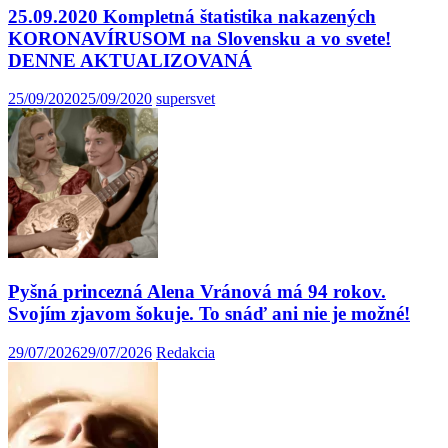
25.09.2020 Kompletná štatistika nakazených
KORONAVÍRUSOM na Slovensku a vo svete!
DENNE AKTUALIZOVANÁ
25/09/2020
25/09/2020
supersvet
Pyšná princezná Alena Vránová má 94 rokov.
Svojím zjavom šokuje. To snáď ani nie je možné!
29/07/2026
29/07/2026
Redakcia