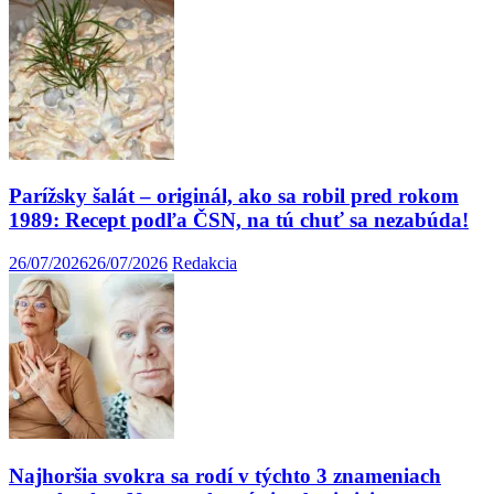
Parížsky šalát – originál, ako sa robil pred rokom
1989: Recept podľa ČSN, na tú chuť sa nezabúda!
26/07/2026
26/07/2026
Redakcia
Najhoršia svokra sa rodí v týchto 3 znameniach