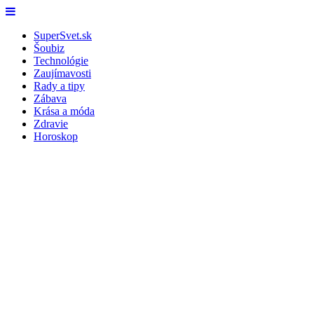
Skip
Menu
to
SuperSvet.sk
content
Šoubiz
Technológie
Zaujímavosti
Rady a tipy
Zábava
Krása a móda
Zdravie
Horoskop