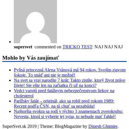
supersvet
commented on
TRICKO TEST
: NAJ NAJ NAJ
Mohlo by Vás zaujímať
Pyšná princezná Alena Vránová má 94 rokov. Svojím zjavom
šokuje. To snáď ani nie je možné!
Na svet sa vraj narodíte 7 krát: Takto zistíte, ktorý život práve
žijete! Ste ešte len na začiatku či už na konci?
Vedci varujú pred fatálnym nebezpečenstvom liekov na
cholesterol
Parížsky šalát – originál, ako sa robil pred rokom 1989:
Recept podľa ČSN, na tú chuť sa nezabúda!
Najhoršia svokra sa rodí v týchto 3 znameniach zverokruhu:
Nevesta, ktorá si vyberie jej syna, to nebude mať ľahké!
SuperSvet.sk 2019
|
Theme: BlogMagazine by
Dinesh Ghimire
.