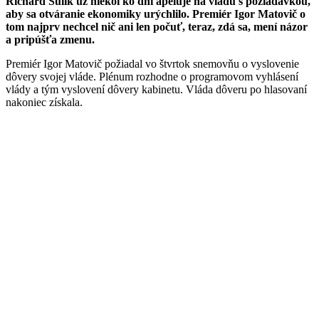
Richard Sulík už niekoľko dní apeluje na vládu s požiadavkou,
aby sa otváranie ekonomiky urýchlilo. Premiér Igor Matovič o
tom najprv nechcel nič ani len počuť, teraz, zdá sa, mení názor
a pripúšťa zmenu.
Premiér Igor Matovič požiadal vo štvrtok snemovňu o vyslovenie
dôvery svojej vláde. Plénum rozhodne o programovom vyhlásení
vlády a tým vyslovení dôvery kabinetu. Vláda dôveru po hlasovaní
nakoniec získala.