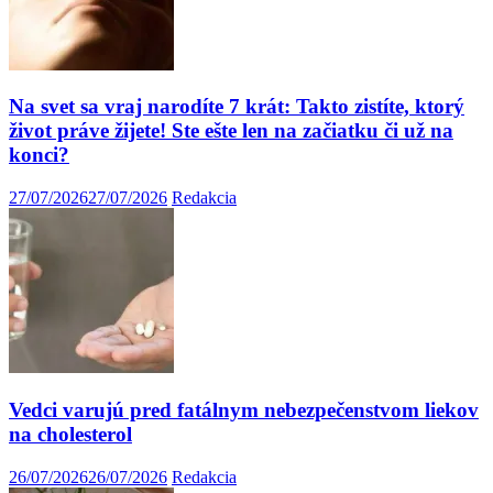
Na svet sa vraj narodíte 7 krát: Takto zistíte, ktorý
život práve žijete! Ste ešte len na začiatku či už na
konci?
27/07/2026
27/07/2026
Redakcia
Vedci varujú pred fatálnym nebezpečenstvom liekov
na cholesterol
26/07/2026
26/07/2026
Redakcia