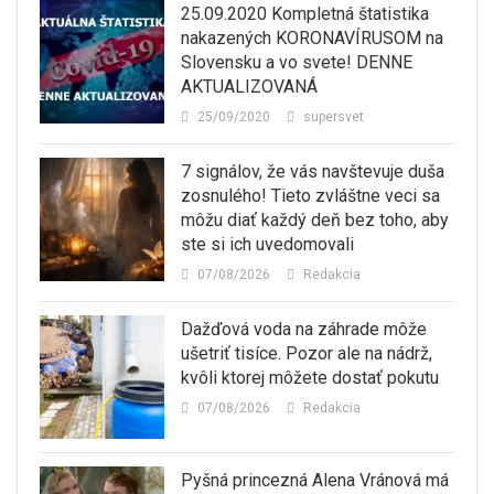
25.09.2020 Kompletná štatistika
nakazených KORONAVÍRUSOM na
Slovensku a vo svete! DENNE
AKTUALIZOVANÁ
25/09/2020
supersvet
7 signálov, že vás navštevuje duša
zosnulého! Tieto zvláštne veci sa
môžu diať každý deň bez toho, aby
ste si ich uvedomovali
07/08/2026
Redakcia
Dažďová voda na záhrade môže
ušetriť tisíce. Pozor ale na nádrž,
kvôli ktorej môžete dostať pokutu
07/08/2026
Redakcia
Pyšná princezná Alena Vránová má