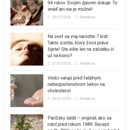
94 rokov. Svojím zjavom šokuje. To
snáď ani nie je možné!
29/07/2026
Redakcia
Na svet sa vraj narodíte 7 krát:
Takto zistíte, ktorý život práve
žijete! Ste ešte len na začiatku či
už na konci?
27/07/2026
Redakcia
Vedci varujú pred fatálnym
nebezpečenstvom liekov na
cholesterol
26/07/2026
Redakcia
Parížsky šalát – originál, ako sa
robil pred rokom 1989: Recept