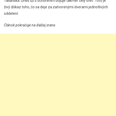
Talianska. Dnes už s ochorením bojuje takmer celý svet. Toto je
živý dôkaz toho, čo sa deje za zatvorenými dverami jednotlivých
oddelení.
Článok pokračuje na ďalšej srane.