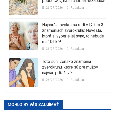
podľa ČSN, na tú chuť sa nezabúda!
26/07/2026
Redakcia
Najhoršia svokra sa rodí v týchto 3
znameniach zverokruhu: Nevesta,
ktorá si vyberie jej syna, to nebude
mať ľahké!
26/07/2026
Redakcia
Toto sú 3 ženské znamenia
zverokruhu, ktoré sú pre mužov
najviac príťažlivé
26/07/2026
Redakcia
MOHLO BY VÁS ZAUJÍMAŤ