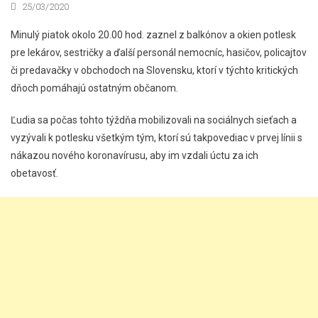
25/03/2020
Minulý piatok okolo 20.00 hod. zaznel z balkónov a okien potlesk
pre lekárov, sestričky a ďalší personál nemocníc, hasičov, policajtov
či predavačky v obchodoch na Slovensku, ktorí v týchto kritických
dňoch pomáhajú ostatným občanom.
Ľudia sa počas tohto týždňa mobilizovali na sociálnych sieťach a
vyzývali k potlesku všetkým tým, ktorí sú takpovediac v prvej línii s
nákazou nového koronavírusu, aby im vzdali úctu za ich
obetavosť.