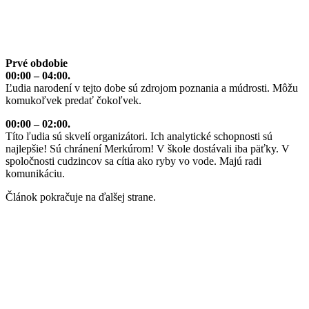
Prvé obdobie
00:00 – 04:00.
Ľudia narodení v tejto dobe sú zdrojom poznania a múdrosti. Môžu
komukoľvek predať čokoľvek.
00:00 – 02:00.
Títo ľudia sú skvelí organizátori. Ich analytické schopnosti sú
najlepšie! Sú chránení Merkúrom! V škole dostávali iba päťky. V
spoločnosti cudzincov sa cítia ako ryby vo vode. Majú radi
komunikáciu.
Článok pokračuje na ďalšej strane.