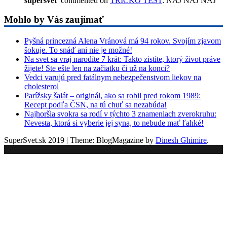
supersvet
commented on
TRICKO TEST
: NAJ NAJ NAJ
Mohlo by Vás zaujímať
Pyšná princezná Alena Vránová má 94 rokov. Svojím zjavom
šokuje. To snáď ani nie je možné!
Na svet sa vraj narodíte 7 krát: Takto zistíte, ktorý život práve
žijete! Ste ešte len na začiatku či už na konci?
Vedci varujú pred fatálnym nebezpečenstvom liekov na
cholesterol
Parížsky šalát – originál, ako sa robil pred rokom 1989:
Recept podľa ČSN, na tú chuť sa nezabúda!
Najhoršia svokra sa rodí v týchto 3 znameniach zverokruhu:
Nevesta, ktorá si vyberie jej syna, to nebude mať ľahké!
SuperSvet.sk 2019
|
Theme: BlogMagazine by
Dinesh Ghimire
.