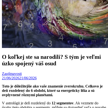
O koľkej ste sa narodili? S tým je veľmi
úzko spojený váš osud
Zaujímavosti
21/06/2026
21/06/2026
Toto je dôležitejšie ako vaše znamenie zverokruhu. Celkovo je
deň rozdelený do 6 období, ktoré sa energeticky líšia a sú
ovplyvnené rôznymi planétami.
V astrológii je deň rozdelený do
12 segmentov
. Ak vezmete do
úvahy tieto obdobia a segmenty, môžete sa dozvedieť veľa o povahe