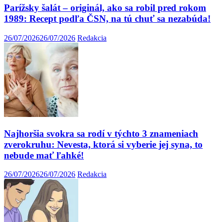
Parížsky šalát – originál, ako sa robil pred rokom
1989: Recept podľa ČSN, na tú chuť sa nezabúda!
26/07/2026
26/07/2026
Redakcia
Najhoršia svokra sa rodí v týchto 3 znameniach
zverokruhu: Nevesta, ktorá si vyberie jej syna, to
nebude mať ľahké!
26/07/2026
26/07/2026
Redakcia