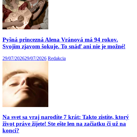
Pyšná princezná Alena Vránová má 94 rokov.
Svojím zjavom šokuje. To snáď ani nie je možné!
29/07/2026
29/07/2026
Redakcia
Na svet sa vraj narodíte 7 krát: Takto zistíte, ktorý
život práve žijete! Ste ešte len na začiatku či už na
konci?