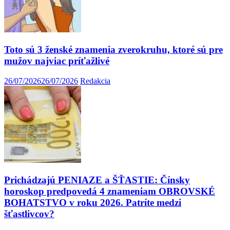
Toto sú 3 ženské znamenia zverokruhu, ktoré sú pre
mužov najviac príťažlivé
26/07/2026
26/07/2026
Redakcia
Prichádzajú PENIAZE a ŠŤASTIE: Čínsky
horoskop predpovedá 4 znameniam OBROVSKÉ
BOHATSTVO v roku 2026. Patríte medzi
šťastlivcov?