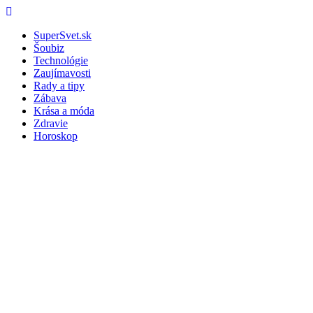
Skip
Menu
to
SuperSvet.sk
content
Šoubiz
Technológie
Zaujímavosti
Rady a tipy
Zábava
Krása a móda
Zdravie
Horoskop