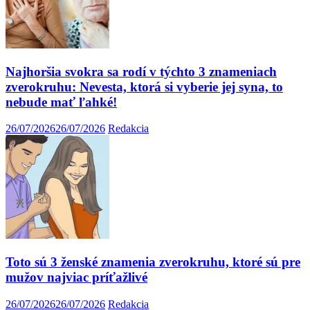
Najhoršia svokra sa rodí v týchto 3 znameniach
zverokruhu: Nevesta, ktorá si vyberie jej syna, to
nebude mať ľahké!
26/07/2026
26/07/2026
Redakcia
Toto sú 3 ženské znamenia zverokruhu, ktoré sú pre
mužov najviac príťažlivé
26/07/2026
26/07/2026
Redakcia