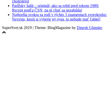
cholesterol
Parížsky šalát – originál, ako sa robil pred rokom 1989:
Recept podľa ČSN, na tú chuť sa nezabúda!
Najhoršia svokra sa rodí v týchto 3 znameniach zverokruhu:
Nevesta, ktorá si vyberie jej syna, to nebude mať ľahké!
SuperSvet.sk 2019
|
Theme: BlogMagazine by
Dinesh Ghimire
.