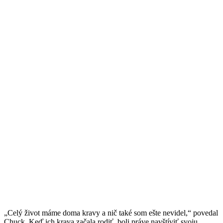
„Celý život máme doma kravy a nič také som ešte nevidel,“ povedal
Chuck. Keď ich krava začala rodiť, boli práve navštíviť svoju