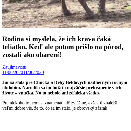
Rodina si myslela, že ich krava čaká
teliatko. Keď ale potom prišlo na pôrod,
zostali ako obarení!
Zaujímavosti
11/06/2020
11/06/2020
Jar sa stala pre Chucka a Deby Beldových nádherným ročným
obdobím. Narodilo sa im totiž to najväčšie prekvapenie v ich
živote – vnučka. No to nebolo ani zďaleka všetko.
Pre niekoho to nemusí znamenať nič zvláštne, avšak tí znalejší
veľmi dobre vie, že to, čo sa im stalo, je obrovský zázrak.