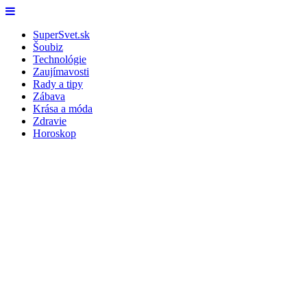
Skip
Menu
to
SuperSvet.sk
content
Šoubiz
Technológie
Zaujímavosti
Rady a tipy
Zábava
Krása a móda
Zdravie
Horoskop