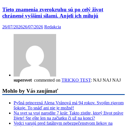
Tieto znamenia zverokruhu sú po celý život
chránené vyššími silami. Anjeli ich milujú
26/07/2026
26/07/2026
Redakcia
supersvet
commented on
TRICKO TEST
: NAJ NAJ NAJ
Mohlo by Vás zaujímať
Pyšná princezná Alena Vránová má 94 rokov. Svojím zjavom
šokuje. To snáď ani nie je možné!
Na svet sa vraj narodíte 7 krát: Takto zistíte, ktorý život práve
žijete! Ste ešte len na začiatku či už na konci?
Vedci varujú pred fatálnym nebezpečenstvom liekov na