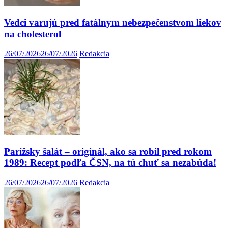
Vedci varujú pred fatálnym nebezpečenstvom liekov
na cholesterol
26/07/2026
26/07/2026
Redakcia
Parížsky šalát – originál, ako sa robil pred rokom
1989: Recept podľa ČSN, na tú chuť sa nezabúda!
26/07/2026
26/07/2026
Redakcia