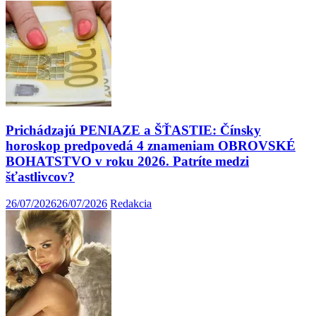
Prichádzajú PENIAZE a ŠŤASTIE: Čínsky
horoskop predpovedá 4 znameniam OBROVSKÉ
BOHATSTVO v roku 2026. Patríte medzi
šťastlivcov?
26/07/2026
26/07/2026
Redakcia