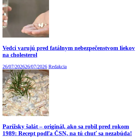
Vedci varujú pred fatálnym nebezpečenstvom liekov
na cholesterol
26/07/2026
26/07/2026
Redakcia
Parížsky šalát – originál, ako sa robil pred rokom
1989: Recept podľa ČSN, na tú chuť sa nezabúda!