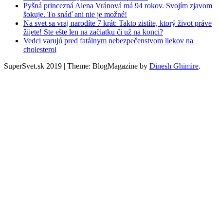
Pyšná princezná Alena Vránová má 94 rokov. Svojím zjavom
šokuje. To snáď ani nie je možné!
Na svet sa vraj narodíte 7 krát: Takto zistíte, ktorý život práve
žijete! Ste ešte len na začiatku či už na konci?
Vedci varujú pred fatálnym nebezpečenstvom liekov na
cholesterol
SuperSvet.sk 2019
|
Theme: BlogMagazine by
Dinesh Ghimire
.