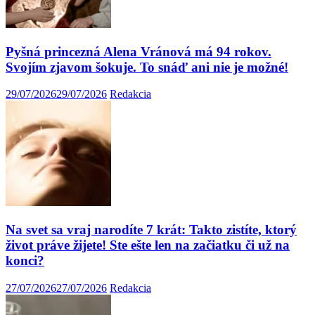
Pyšná princezná Alena Vránová má 94 rokov.
Svojím zjavom šokuje. To snáď ani nie je možné!
29/07/2026
29/07/2026
Redakcia
Na svet sa vraj narodíte 7 krát: Takto zistíte, ktorý
život práve žijete! Ste ešte len na začiatku či už na
konci?
27/07/2026
27/07/2026
Redakcia