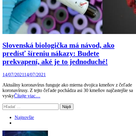
Slovenská biologička má návod, ako
predísť šíreniu nákazy: Budete
prekvapení, aké je to jednoduché!
14/07/2021
14/07/2021
Aktuálny koronavírus funguje ako mierna dvojica kmeňov z čeľade
koronavírusy. Z tejto čeľade pochádza asi 30 kmeňov najčastejšie sa
vysky
Čítajte viac…
Hľadať:
Najnovšie