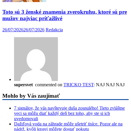
Toto sú 3 ženské znamenia zverokruhu, ktoré sú pre
mužov najviac príťažlivé
26/07/2026
26/07/2026
Redakcia
supersvet
commented on
TRICKO TEST
: NAJ NAJ NAJ
Mohlo by Vás zaujímať
7 signálov, že vás navštevuje duša zosnulého! Tieto zvláštne
veci sa môžu diať každý deň bez toho, aby ste si ich
uvedomovali
Dažďová voda na záhrade môže ušetriť tisíce. Pozor ale na
nádrž, kvôli ktorej môžete dostať pokutu