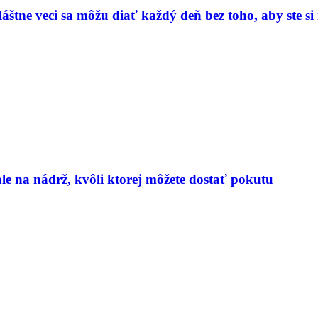
vláštne veci sa môžu diať každý deň bez toho, aby ste s
le na nádrž, kvôli ktorej môžete dostať pokutu