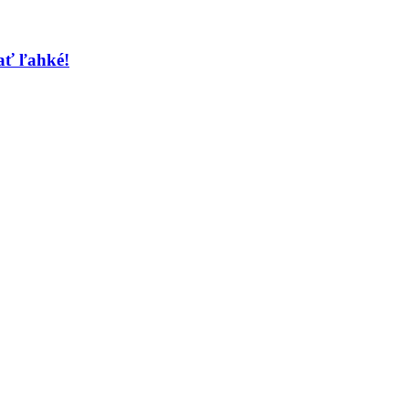
mať ľahké!