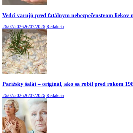
Vedci varujú pred fatálnym nebezpečenstvom liekov n
26/07/2026
26/07/2026
Redakcia
Parížsky šalát – originál, ako sa robil pred rokom 
26/07/2026
26/07/2026
Redakcia