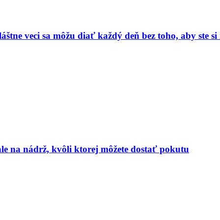
vláštne veci sa môžu diať každý deň bez toho, aby ste s
le na nádrž, kvôli ktorej môžete dostať pokutu