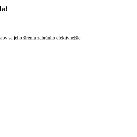
da!
y sa jeho šíreniu zabránilo efektívnejšie.