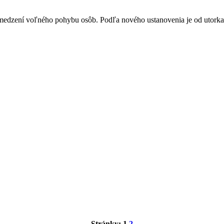
 obmedzení voľného pohybu osôb. Podľa nového ustanovenia je od utork
Stránky:
1
2