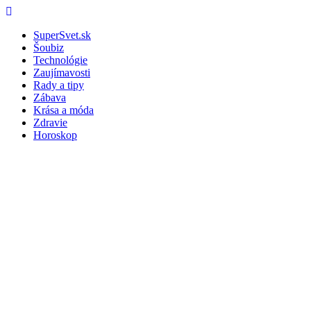
Skip
Menu
to
SuperSvet.sk
content
Šoubiz
Technológie
Zaujímavosti
Rady a tipy
Zábava
Krása a móda
Zdravie
Horoskop