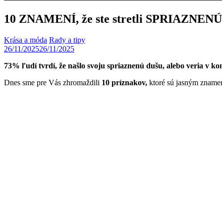
10 ZNAMENÍ, že ste stretli SPRIAZNENÚ D
Krása a móda
Rady a tipy
26/11/2025
26/11/2025
73% ľudí tvrdí, že našlo svoju spriaznenú dušu, alebo veria v kon
Dnes sme pre Vás zhromaždili
10 príznakov,
ktoré sú jasným znamen