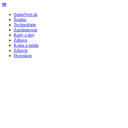
Skip
Menu
to
SuperSvet.sk
content
Šoubiz
Technológie
Zaujímavosti
Rady a tipy
Zábava
Krása a móda
Zdravie
Horoskop