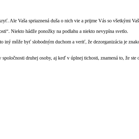
ryť. Ale Vaša spriaznená duša o nich vie a prijme Vás so všetkými Vaš
osti“. Niekto hádže ponožky na podlahu a niekto nevypína svetlo.
 iný môže byť slobodným duchom a veriť, že dezorganizácia je znakom t
v spoločnosti druhej osoby, aj keď v úplnej tichosti, znamená to, že ste 