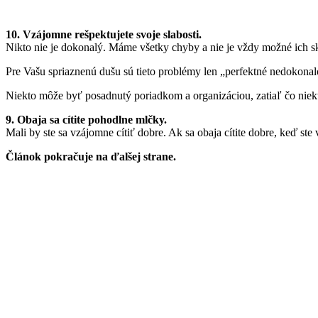
10. Vzájomne rešpektujete svoje slabosti.
Nikto nie je dokonalý. Máme všetky chyby a nie je vždy možné ich sk
Pre Vašu spriaznenú dušu sú tieto problémy len „perfektné nedokonal
Niekto môže byť posadnutý poriadkom a organizáciou, zatiaľ čo niekto
9. Obaja sa cítite pohodlne mlčky.
Mali by ste sa vzájomne cítiť dobre. Ak sa obaja cítite dobre, keď ste 
Článok pokračuje na ďalšej strane.