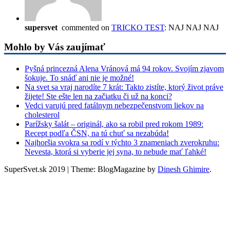
supersvet
commented on
TRICKO TEST
: NAJ NAJ NAJ
Mohlo by Vás zaujímať
Pyšná princezná Alena Vránová má 94 rokov. Svojím zjavom
šokuje. To snáď ani nie je možné!
Na svet sa vraj narodíte 7 krát: Takto zistíte, ktorý život práve
žijete! Ste ešte len na začiatku či už na konci?
Vedci varujú pred fatálnym nebezpečenstvom liekov na
cholesterol
Parížsky šalát – originál, ako sa robil pred rokom 1989:
Recept podľa ČSN, na tú chuť sa nezabúda!
Najhoršia svokra sa rodí v týchto 3 znameniach zverokruhu:
Nevesta, ktorá si vyberie jej syna, to nebude mať ľahké!
SuperSvet.sk 2019
|
Theme: BlogMagazine by
Dinesh Ghimire
.