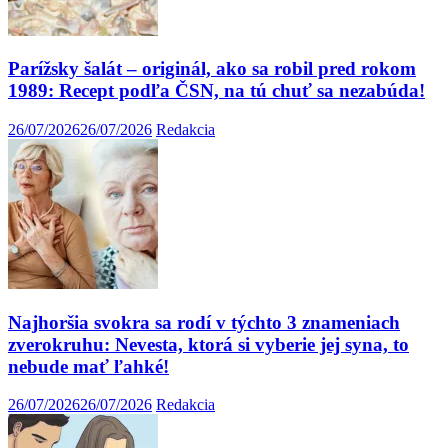
Parížsky šalát – originál, ako sa robil pred rokom
1989: Recept podľa ČSN, na tú chuť sa nezabúda!
26/07/2026
26/07/2026
Redakcia
Najhoršia svokra sa rodí v týchto 3 znameniach
zverokruhu: Nevesta, ktorá si vyberie jej syna, to
nebude mať ľahké!
26/07/2026
26/07/2026
Redakcia