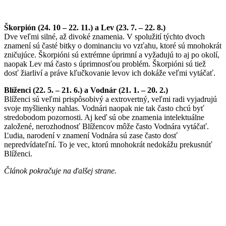
Škorpión (24. 10 – 22. 11.) a Lev (23. 7. – 22. 8.)
Dve veľmi silné, až divoké znamenia. V spolužití týchto dvoch
znamení sú časté bitky o dominanciu vo vzťahu, ktoré sú mnohokrát
zničujúce. Škorpióni sú extrémne úprimní a vyžadujú to aj po okolí,
naopak Lev má často s úprimnosťou problém. Škorpióni sú tiež
dosť žiarliví a práve kľučkovanie levov ich dokáže veľmi vytáčať.
Blíženci (22. 5. – 21. 6.) a Vodnár (21. 1. – 20. 2.)
Blíženci sú veľmi prispôsobivý a extrovertný, veľmi radi vyjadrujú
svoje myšlienky nahlas. Vodnári naopak nie tak často chcú byť
stredobodom pozornosti. Aj keď sú obe znamenia intelektuálne
založené, nerozhodnosť Blížencov môže často Vodnára vytáčať.
Ľudia, narodení v znamení Vodnára sú zase často dosť
nepredvídateľní. To je vec, ktorú mnohokrát nedokážu prekusnúť
Blíženci.
Článok pokračuje na ďalšej strane.