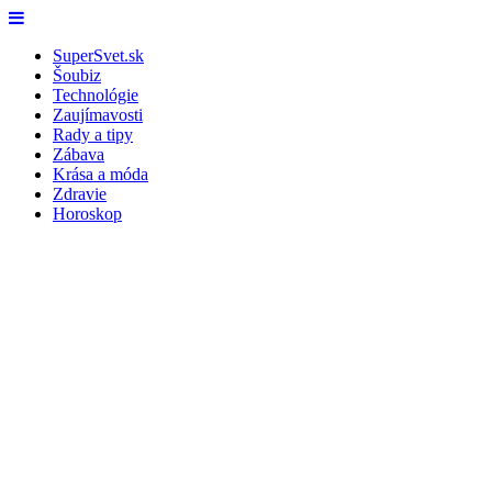
Skip
Menu
to
SuperSvet.sk
content
Šoubiz
Technológie
Zaujímavosti
Rady a tipy
Zábava
Krása a móda
Zdravie
Horoskop