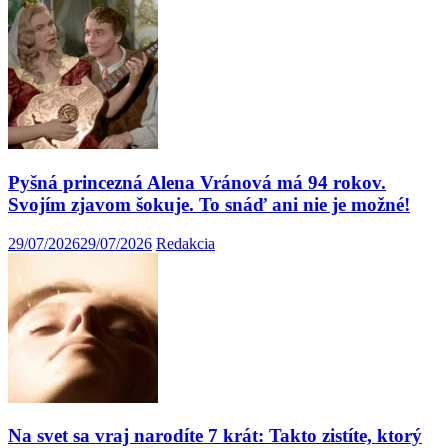
Pyšná princezná Alena Vránová má 94 rokov.
Svojím zjavom šokuje. To snáď ani nie je možné!
29/07/2026
29/07/2026
Redakcia
Na svet sa vraj narodíte 7 krát: Takto zistíte, ktorý