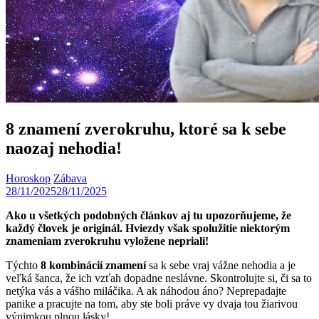
8 znamení zverokruhu, ktoré sa k sebe
naozaj nehodia!
Horoskop
Zábava
28/11/2025
28/11/2025
Ako u všetkých podobných článkov aj tu upozorňujeme, že
každý človek je originál. Hviezdy však spolužitie niektorým
znameniam zverokruhu vyložene nepriali!
Týchto
8 kombinácií znamení
sa k sebe vraj vážne nehodia a je
veľká šanca, že ich vzťah dopadne neslávne. Skontrolujte si, či sa to
netýka vás a vášho miláčika. A ak náhodou áno? Neprepadajte
panike a pracujte na tom, aby ste boli práve vy dvaja tou žiarivou
výnimkou plnou lásky!