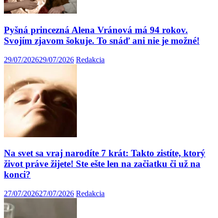
Pyšná princezná Alena Vránová má 94 rokov.
Svojím zjavom šokuje. To snáď ani nie je možné!
29/07/2026
29/07/2026
Redakcia
Na svet sa vraj narodíte 7 krát: Takto zistíte, ktorý
život práve žijete! Ste ešte len na začiatku či už na
konci?
27/07/2026
27/07/2026
Redakcia