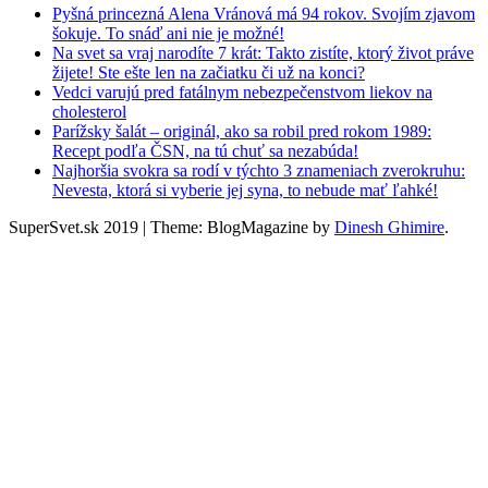
Pyšná princezná Alena Vránová má 94 rokov. Svojím zjavom
šokuje. To snáď ani nie je možné!
Na svet sa vraj narodíte 7 krát: Takto zistíte, ktorý život práve
žijete! Ste ešte len na začiatku či už na konci?
Vedci varujú pred fatálnym nebezpečenstvom liekov na
cholesterol
Parížsky šalát – originál, ako sa robil pred rokom 1989:
Recept podľa ČSN, na tú chuť sa nezabúda!
Najhoršia svokra sa rodí v týchto 3 znameniach zverokruhu:
Nevesta, ktorá si vyberie jej syna, to nebude mať ľahké!
SuperSvet.sk 2019
|
Theme: BlogMagazine by
Dinesh Ghimire
.