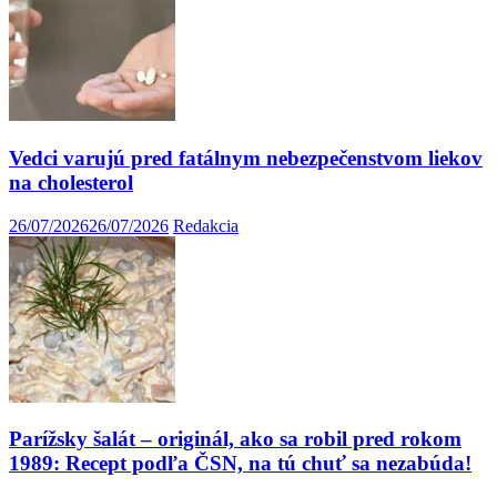
Vedci varujú pred fatálnym nebezpečenstvom liekov
na cholesterol
26/07/2026
26/07/2026
Redakcia
Parížsky šalát – originál, ako sa robil pred rokom
1989: Recept podľa ČSN, na tú chuť sa nezabúda!