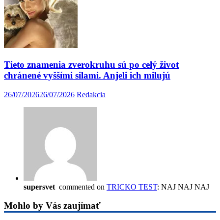
Tieto znamenia zverokruhu sú po celý život
chránené vyššími silami. Anjeli ich milujú
26/07/2026
26/07/2026
Redakcia
supersvet
commented on
TRICKO TEST
: NAJ NAJ NAJ
Mohlo by Vás zaujímať