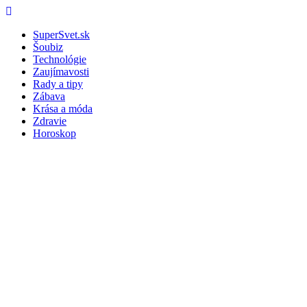
Skip
Menu
to
SuperSvet.sk
content
Šoubiz
Technológie
Zaujímavosti
Rady a tipy
Zábava
Krása a móda
Zdravie
Horoskop