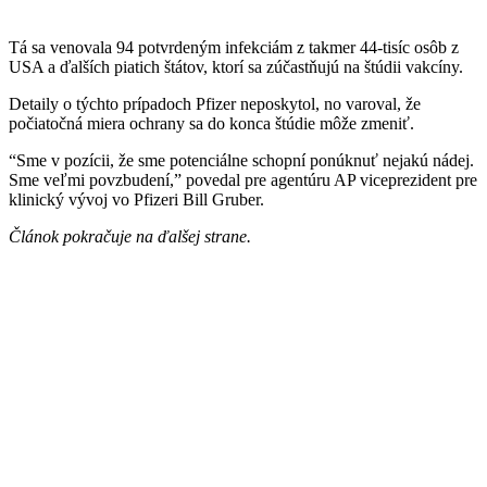
Tá sa venovala 94 potvrdeným infekciám z takmer 44-tisíc osôb z
USA a ďalších piatich štátov, ktorí sa zúčastňujú na štúdii vakcíny.
Detaily o týchto prípadoch Pfizer neposkytol, no varoval, že
počiatočná miera ochrany sa do konca štúdie môže zmeniť.
“Sme v pozícii, že sme potenciálne schopní ponúknuť nejakú nádej.
Sme veľmi povzbudení,” povedal pre agentúru AP viceprezident pre
klinický vývoj vo Pfizeri Bill Gruber.
Článok pokračuje na ďalšej strane.