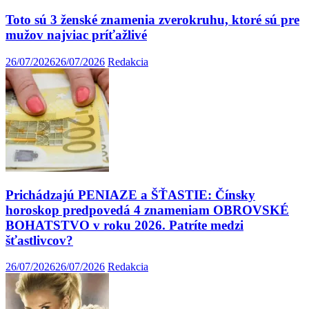
Toto sú 3 ženské znamenia zverokruhu, ktoré sú pre
mužov najviac príťažlivé
26/07/2026
26/07/2026
Redakcia
Prichádzajú PENIAZE a ŠŤASTIE: Čínsky
horoskop predpovedá 4 znameniam OBROVSKÉ
BOHATSTVO v roku 2026. Patríte medzi
šťastlivcov?
26/07/2026
26/07/2026
Redakcia