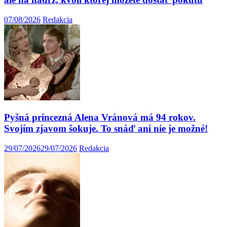
07/08/2026
Redakcia
Pyšná princezná Alena Vránová má 94 rokov.
Svojím zjavom šokuje. To snáď ani nie je možné!
29/07/2026
29/07/2026
Redakcia