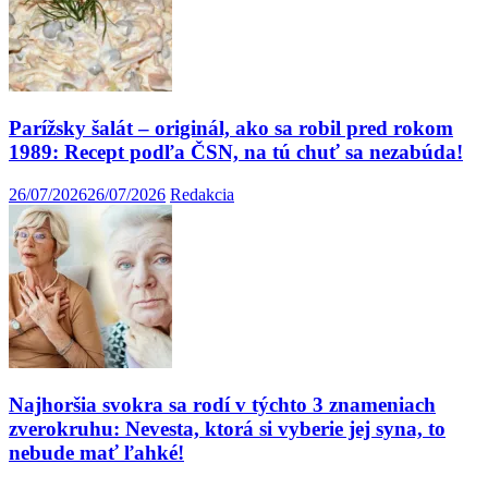
Parížsky šalát – originál, ako sa robil pred rokom
1989: Recept podľa ČSN, na tú chuť sa nezabúda!
26/07/2026
26/07/2026
Redakcia
Najhoršia svokra sa rodí v týchto 3 znameniach
zverokruhu: Nevesta, ktorá si vyberie jej syna, to
nebude mať ľahké!