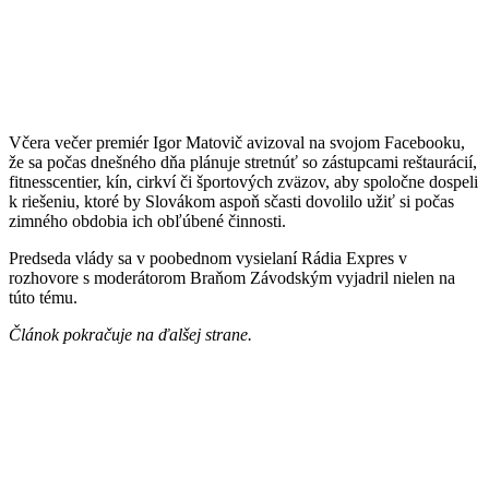
Včera večer premiér Igor Matovič avizoval na svojom Facebooku,
že sa počas dnešného dňa plánuje stretnúť so zástupcami reštaurácií,
fitnesscentier, kín, cirkví či športových zväzov, aby spoločne dospeli
k riešeniu, ktoré by Slovákom aspoň sčasti dovolilo užiť si počas
zimného obdobia ich obľúbené činnosti.
Predseda vlády sa v poobednom vysielaní Rádia Expres v
rozhovore s moderátorom Braňom Závodským vyjadril nielen na
túto tému.
Článok pokračuje na ďalšej strane.