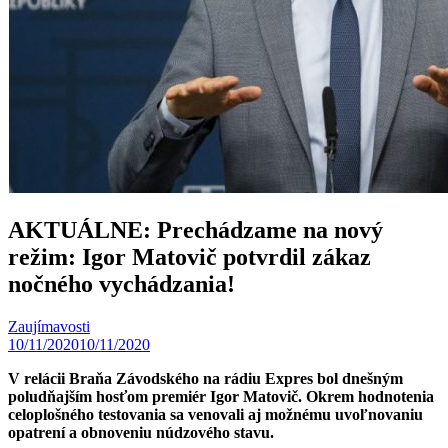
AKTUÁLNE: Prechádzame na nový
režim: Igor Matovič potvrdil zákaz
nočného vychádzania!
Zaujímavosti
10/11/2020
10/11/2020
V relácii Braňa Závodského na rádiu Expres bol dnešným
poludňajším hosťom premiér Igor Matovič. Okrem hodnotenia
celoplošného testovania sa venovali aj možnému uvoľnovaniu
opatrení a obnoveniu núdzového stavu.