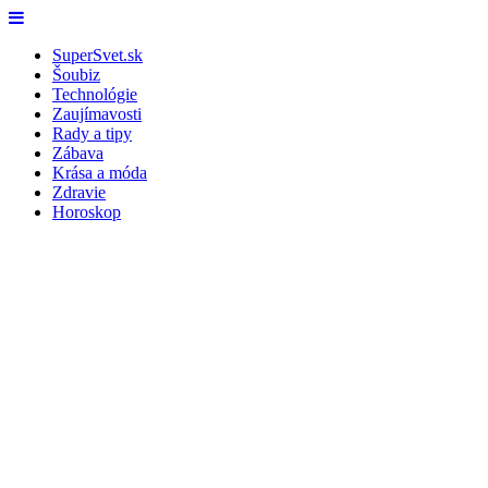
Skip
Menu
to
SuperSvet.sk
content
Šoubiz
Technológie
Zaujímavosti
Rady a tipy
Zábava
Krása a móda
Zdravie
Horoskop