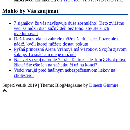
Mohlo by Vás zaujímať
7 signálov, že vás navštevuje duša zosnulého! Tieto zvláštne
veci sa môžu diať každý deň bez toho, aby ste si ich
uvedomovali
Dažďová voda na záhrade môže ušetriť tisíce. Pozor ale na
nádrž, kvôli ktorej môžete dostať pokutu
Pyšná princezná Alena Vránová má 94 rokov. Svojím zjavom
šokuje. To snáď ani nie je možné!
Na svet sa vraj narodíte 7 krát: Takto zistíte, ktorý život práve
žijete! Ste ešte len na začiatku či už na konci?
Vedci varujú pred fatálnym nebezpečenstvom liekov na
cholesterol
SuperSvet.sk 2019
|
Theme: BlogMagazine by
Dinesh Ghimire
.