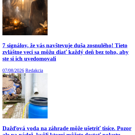
7 signálov, že vás navštevuje duša zosnulého! Tieto
zvláštne veci sa môžu diať každý deň bez toho, aby
ste si ich uvedomovali
07/08/2026
Redakcia
Dažďová voda na záhrade môže ušetriť tisíce. Pozor
ale na nádrž, kvôli ktorej môžete dostať pokutu